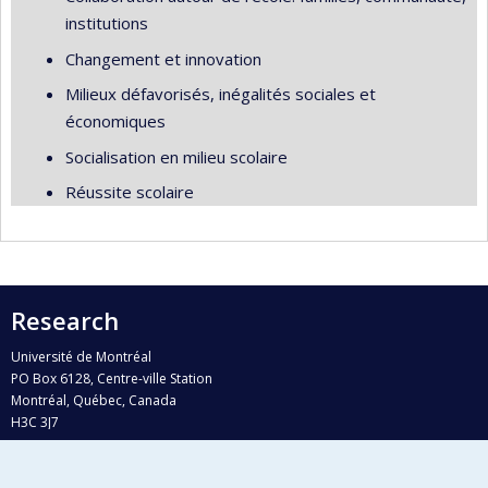
institutions
Changement et innovation
Milieux défavorisés, inégalités sociales et
économiques
Socialisation en milieu scolaire
Réussite scolaire
Research
Université de Montréal
PO Box 6128, Centre-ville Station
Montréal, Québec, Canada
H3C 3J7
Phone : 514 343-6111, #38492
E-mail :
recherche@umontreal.ca