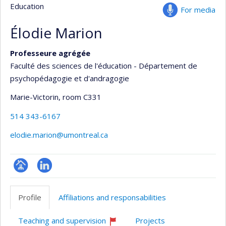
Education
For media
Élodie Marion
Professeure agrégée
Faculté des sciences de l'éducation - Département de
psychopédagogie et d'andragogie
Marie-Victorin
, room C331
514 343-6167
elodie.marion@umontreal.ca
Page
LinkedIn
professionnelle
Profile
Affiliations and responsabilities
(faculté,département,école)
Teaching and supervision
Projects