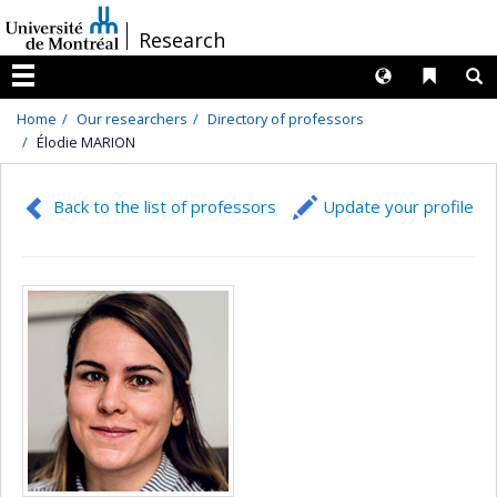
Passer
/
Research
au
contenu
Langues
Liens 
R
Menu
Home
Our researchers
Directory of professors
Élodie MARION
Back to the list of professors
Update your profile