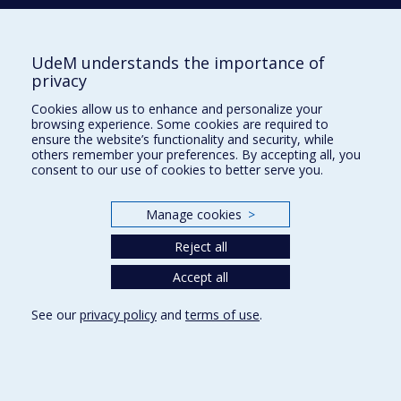
Phone : 514 343-6111, #38492
E-mail :
recherche@umontreal.ca
UdeM understands the importance of
Who does what?
privacy
Find us
Cookies allow us to enhance and personalize your
browsing experience. Some cookies are required to
Site map
ensure the website’s functionality and security, while
others remember your preferences. By accepting all, you
Accessibility
consent to our use of cookies to better serve you.
Manage cookies
>
Reject all
Accept all
See our
privacy policy
and
terms of use
.
Privacy
Terms of use
Cookie Settings
Université de