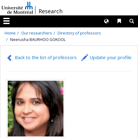
Passer
/
Research
au
contenu
Langues
Liens 
R
Menu
Home
Our researchers
Directory of professors
Neerusha BAURHOO GOKOOL
Back to the list of professors
Update your profile