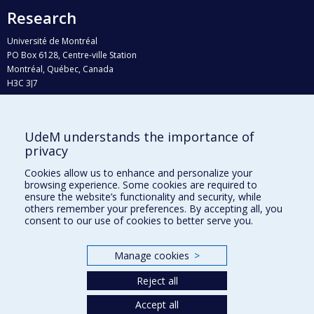
Research
Université de Montréal
PO Box 6128, Centre-ville Station
Montréal, Québec, Canada
H3C 3J7
Phone : 514 343-6111, #38492
E-mail :
recherche@umontreal.ca
UdeM understands the importance of
Who does what?
privacy
Find us
Cookies allow us to enhance and personalize your
browsing experience. Some cookies are required to
Site map
ensure the website’s functionality and security, while
others remember your preferences. By accepting all, you
Accessibility
consent to our use of cookies to better serve you.
Manage cookies
>
Reject all
Accept all