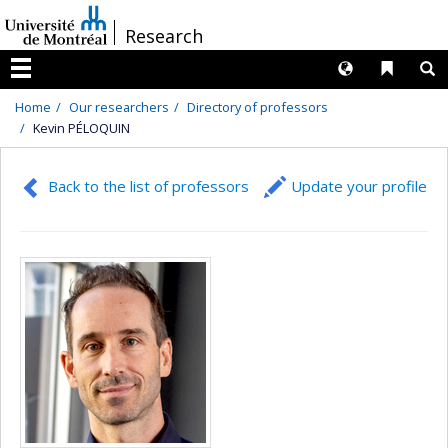
Passer
/
Research
au
contenu
Langues
Liens 
R
Menu
Home
Our researchers
Directory of professors
Kevin PÉLOQUIN
Back to the list of professors
Update your profile