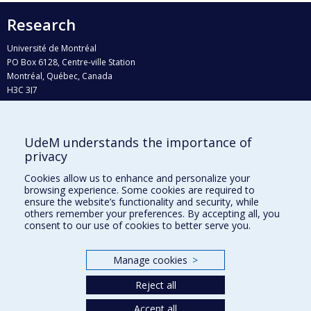
Research
Université de Montréal
PO Box 6128, Centre-ville Station
Montréal, Québec, Canada
H3C 3J7
Phone : 514 343-6111, #38492
E-mail :
recherche@umontreal.ca
UdeM understands the importance of
Who does what?
privacy
Find us
Cookies allow us to enhance and personalize your
browsing experience. Some cookies are required to
Site map
ensure the website’s functionality and security, while
others remember your preferences. By accepting all, you
Accessibility
consent to our use of cookies to better serve you.
Manage cookies
>
Reject all
Accept all