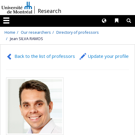
Passer
/
Research
au
contenu
Langues
Liens 
R
Menu
Home
Our researchers
Directory of professors
Jean SILVA RAMOS
Back to the list of professors
Update your profile