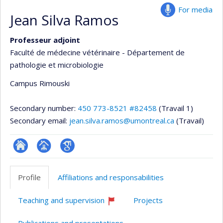
For media
Jean Silva Ramos
Professeur adjoint
Faculté de médecine vétérinaire - Département de
pathologie et microbiologie
Campus Rimouski
Secondary number:
450 773-8521 #82458
(Travail 1)
Secondary email:
jean.silva.ramos@umontreal.ca
(Travail)
ResearchGate
Page
Google
professionnelle
Scholar
Profile
Affiliations and responsabilities
(faculté,département,école)
Teaching and supervision
Projects
Currently
recruiting