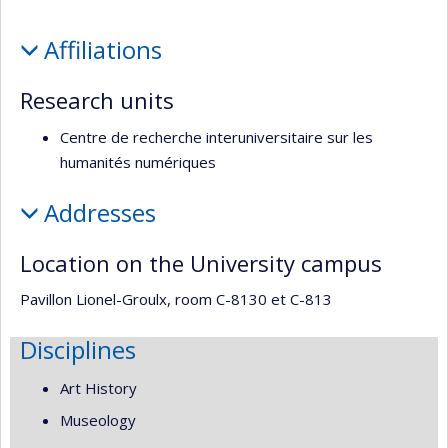
l’unité
Profile
de
Affiliations
recherche
Research units
Centre de recherche interuniversitaire sur les
humanités numériques
Addresses
Location on the University campus
Pavillon Lionel-Groulx, room C-8130 et C-813
Disciplines
Art History
Museology