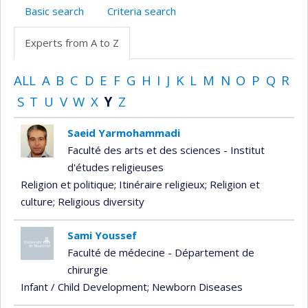
Basic search
Criteria search
Experts from A to Z
ALL
A
B
C
D
E
F
G
H
I
J
K
L
M
N
O
P
Q
R
S
T
U
V
W
X
Y
Z
Saeid Yarmohammadi
Faculté des arts et des sciences - Institut
d'études religieuses
Religion et politique
; Itinéraire religieux
; Religion et
culture
; Religious diversity
Sami Youssef
Faculté de médecine - Département de
chirurgie
Infant / Child Development
; Newborn Diseases