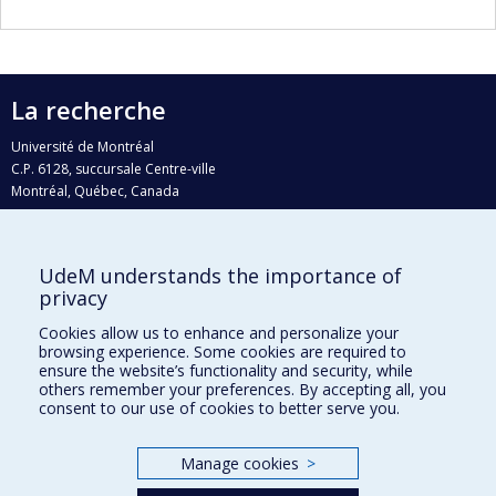
La recherche
Université de Montréal
C.P. 6128, succursale Centre-ville
Montréal, Québec, Canada
H3C 3J7
Courriel:
recherche@umontreal.ca
UdeM understands the importance of
Qui fait quoi?
privacy
Nous trouver
Cookies allow us to enhance and personalize your
browsing experience. Some cookies are required to
Plan du site
ensure the website’s functionality and security, while
others remember your preferences. By accepting all, you
Accessibilité
consent to our use of cookies to better serve you.
Manage cookies
>