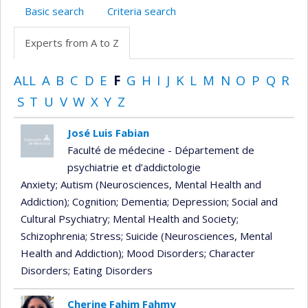
Basic search
Criteria search
Experts from A to Z
ALL
A
B
C
D
E
F
G
H
I
J
K
L
M
N
O
P
Q
R
S
T
U
V
W
X
Y
Z
José Luis Fabian
Faculté de médecine - Département de
psychiatrie et d’addictologie
Anxiety
; Autism (Neurosciences, Mental Health and
Addiction)
; Cognition
; Dementia
; Depression
; Social and
Cultural Psychiatry
; Mental Health and Society
;
Schizophrenia
; Stress
; Suicide (Neurosciences, Mental
Health and Addiction)
; Mood Disorders
; Character
Disorders
; Eating Disorders
Cherine Fahim Fahmy