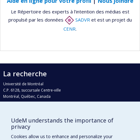
Aide en ligne pour votre profil
|
Nous joindre
Le Répertoire des experts à l’intention des médias est
propulsé par les données
SADVR
et est un projet du
CENR
.
La recherche
Université de Montréal
C.P. 6128, succursale Centre-ville
Montréal, Québec, Canada
H3C 3J7
Courriel:
recherche@umontreal.ca
UdeM understands the importance of
Qui fait quoi?
privacy
Nous trouver
Cookies allow us to enhance and personalize your