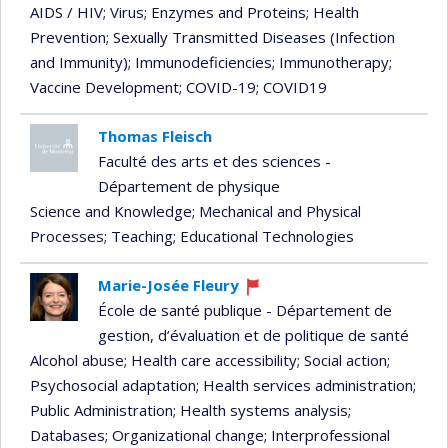
AIDS / HIV
; Virus
; Enzymes and Proteins
; Health
Prevention
; Sexually Transmitted Diseases (Infection
and Immunity)
; Immunodeficiencies
; Immunotherapy
;
Vaccine Development
; COVID-19
; COVID19
Thomas Fleisch
Faculté des arts et des sciences -
Département de physique
Science and Knowledge
; Mechanical and Physical
Processes
; Teaching
; Educational Technologies
Marie-Josée Fleury
Currently
École de santé publique - Département de
recruiting
gestion, d’évaluation et de politique de santé
Alcohol abuse
; Health care accessibility
; Social action
;
Psychosocial adaptation
; Health services administration
;
Public Administration
; Health systems analysis
;
Databases
; Organizational change
; Interprofessional