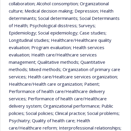
collaboration
; Alcohol consomption
; Organizational
culture
; Medical decision making
; Depression
; Health
determinants
; Social determinants
; Social Determinants
of Health
; Psychological disstress
; Surveys
;
Epidemiology
; Social epidemiology
; Case studies
;
Longitudinal studies
; Healthcare/Healthcare quality
evaluation
; Program evaluation
; Health services
evaluation
; Health care/Healthcare services
management
; Qualitative methods
; Quantitative
methods
; Mixed methods
; Organization of primary care
services
; Health care/Healtcare services organization
;
Healthcare/Health care organization
; Patient
;
Performance of health care/Healthcare delivery
services
; Performance of health care/Healthcare
delivery system
; Organizational performance
; Public
policies
; Social policies
; Clinical practice
; Social problems
;
Psychiatry
; Quality of health care
; Health
care/Healthcare reform
; Interprofessional relationships
;