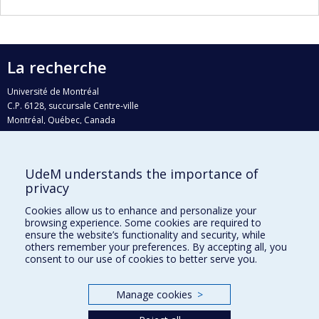
La recherche
Université de Montréal
C.P. 6128, succursale Centre-ville
Montréal, Québec, Canada
H3C 3J7
Courriel:
recherche@umontreal.ca
UdeM understands the importance of
Qui fait quoi?
privacy
Nous trouver
Cookies allow us to enhance and personalize your
browsing experience. Some cookies are required to
Plan du site
ensure the website’s functionality and security, while
others remember your preferences. By accepting all, you
Accessibilité
consent to our use of cookies to better serve you.
Manage cookies
>