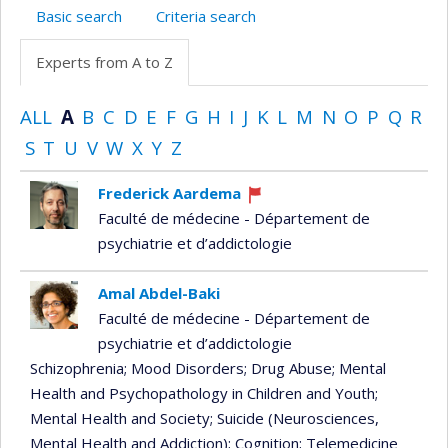
Basic search
Criteria search
Experts from A to Z
ALL
A
B
C
D
E
F
G
H
I
J
K
L
M
N
O
P
Q
R
S
T
U
V
W
X
Y
Z
Frederick Aardema
Currently
Faculté de médecine - Département de
recruiting
psychiatrie et d’addictologie
Amal Abdel-Baki
Faculté de médecine - Département de
psychiatrie et d’addictologie
Schizophrenia
; Mood Disorders
; Drug Abuse
; Mental
Health and Psychopathology in Children and Youth
;
Mental Health and Society
; Suicide (Neurosciences,
Mental Health and Addiction)
; Cognition
; Telemedicine