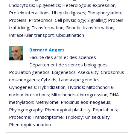
Endocytosis
; Epigenetics
; Heterologous expression
;
Protein interactions
; Ubiquitin ligases
; Phosphorylation
;
Proteins
; Proteomics
; Cell physiology
; Signalling
; Protein
trafficking
; Transformation
; Genetic transformation
;
Intracellular transport
; Ubiquitination
Bernard Angers
Faculté des arts et des sciences -
Département de sciences biologiques
Population genetics
; Epigenetics
; Asexuality
; Chrosomus
eos-neogaeus
; Cybrids
; Landscape genetics
;
Gynogenesis
; Hybridization
; Hybrids
; Mitochondrial-
nuclear interactions
; Mitochondrial introgression
; DNA
methylation
; Methylome
; Phoxinus eos-neogaeus
;
Phylogeography
; Phenotypical plasticity
; Populations
;
Proteome
; Transcriptome
; Triploidy
; Unisexuality
;
Phenotypic variation