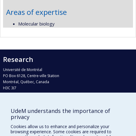
Areas of expertise
Molecular biology
Research
Université de Montréal
PO Box 6128, Centre-ville Station
Montréal, Québec, Canada
H3C 3J7
Phone : 514 343-6111, #38492
E-mail :
recherche@umontreal.ca
UdeM understands the importance of
Who does what?
privacy
Find us
Cookies allow us to enhance and personalize your
browsing experience. Some cookies are required to
Site map