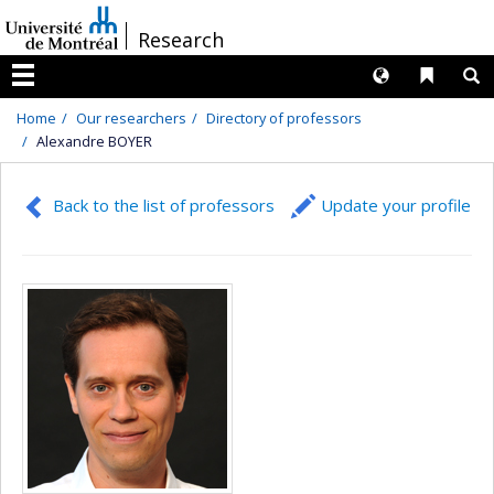
Passer
/
Research
au
contenu
Langues
Liens 
R
Menu
Home
Our researchers
Directory of professors
Alexandre BOYER
Back to the list of professors
Update your profile