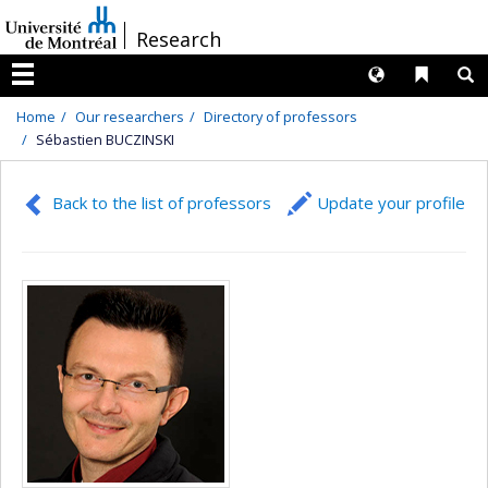
Passer
/
Research
au
contenu
Langues
Liens 
R
Menu
Home
Our researchers
Directory of professors
Sébastien BUCZINSKI
Back to the list of professors
Update your profile