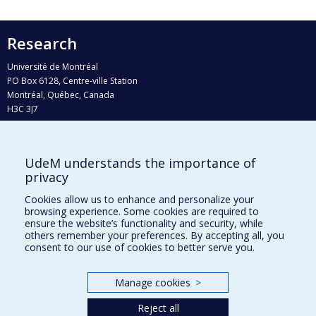
Research
Université de Montréal
PO Box 6128, Centre-ville Station
Montréal, Québec, Canada
H3C 3J7
Phone : 514 343-6111, #38492
E-mail :
recherche@umontreal.ca
UdeM understands the importance of
Who does what?
privacy
Find us
Cookies allow us to enhance and personalize your
browsing experience. Some cookies are required to
Site map
ensure the website’s functionality and security, while
others remember your preferences. By accepting all, you
Accessibility
consent to our use of cookies to better serve you.
Manage cookies
>
Reject all