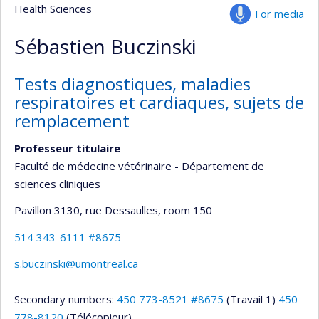
Health Sciences
For media
Sébastien Buczinski
Tests diagnostiques, maladies
respiratoires et cardiaques, sujets de
remplacement
Professeur titulaire
Faculté de médecine vétérinaire - Département de
sciences cliniques
Pavillon 3130, rue Dessaulles
, room 150
514 343-6111 #8675
s.buczinski@umontreal.ca
Secondary numbers:
450 773-8521 #8675
(Travail 1)
450
778-8120
(Télécopieur)