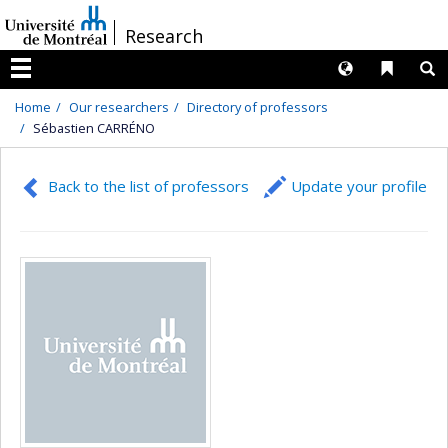
Passer
/
Research
au
contenu
Langues
Liens 
R
Menu
Home
Our researchers
Directory of professors
Sébastien CARRÉNO
Back to the list of professors
Update your profile