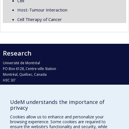
Cell
Host-Tumour Interaction
Cell Therapy of Cancer
Research
Université de Montréal
PO Box 6128, Centre-ville Station
Montréal, Québec, Canada
H3C 3J7
Phone : 514 343-6111, #38492
E-mail :
recherche@umontreal.ca
UdeM understands the importance of
Who does what?
privacy
Find us
Cookies allow us to enhance and personalize your
browsing experience. Some cookies are required to
Site map
ensure the website’s functionality and security, while