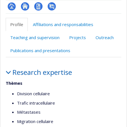
Page
Site
CV
PubMed
professionnelle
web
Profile
Affiliations and responsabilities
(faculté,département,école)
de
l’unité
Teaching and supervision
Projects
Outreach
de
recherche
Publications and presentations
Profile
Research expertise
Thèmes
Division cellulaire
Trafic intracellulaire
Métastases
Migration cellulaire