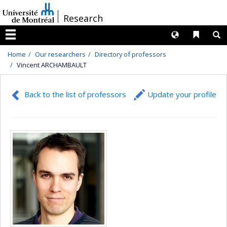
Passer
/
Research
au
contenu
Langues
Liens 
R
Menu
Home
Our researchers
Directory of professors
Vincent ARCHAMBAULT
Back to the list of professors
Update your profile