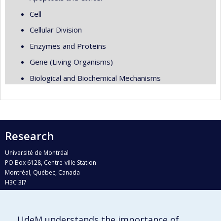
Cell
Cellular Division
Enzymes and Proteins
Gene (Living Organisms)
Biological and Biochemical Mechanisms
Research
Université de Montréal
PO Box 6128, Centre-ville Station
Montréal, Québec, Canada
H3C 3J7
Phone : 514 343-6111, #38492
E-mail :
recherche@umontreal.ca
UdeM understands the importance of