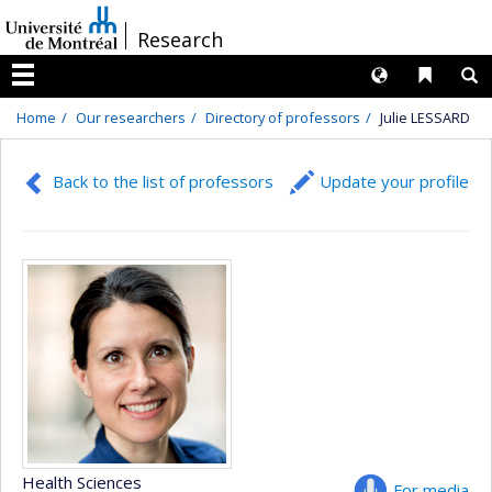
Passer
/
Research
au
contenu
Langues
Liens 
R
Menu
Home
Our researchers
Directory of professors
Julie LESSARD
Back to the list of professors
Update your profile
Health Sciences
For media