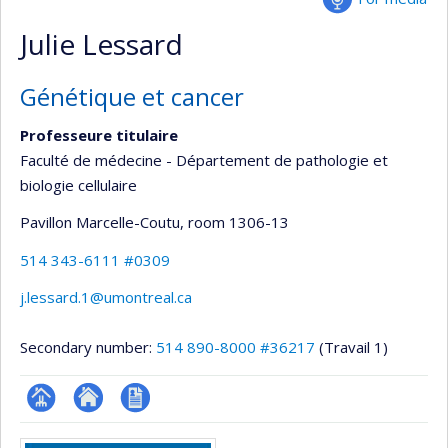
Julie Lessard
Génétique et cancer
Professeure titulaire
Faculté de médecine - Département de pathologie et
biologie cellulaire
Pavillon Marcelle-Coutu
, room 1306-13
514 343-6111 #0309
j.lessard.1@umontreal.ca
Secondary number:
514 890-8000 #36217
(Travail 1)
Page
Site
CV