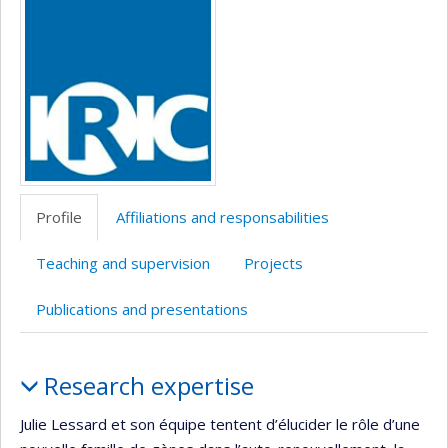
Media
professionnelle
web
(faculté,département,école)
de
l’unité
de
recherche
Profile
Affiliations and responsabilities
Teaching and supervision
Projects
Publications and presentations
Profile
Research expertise
Julie Lessard et son équipe tentent d’élucider le rôle d’une