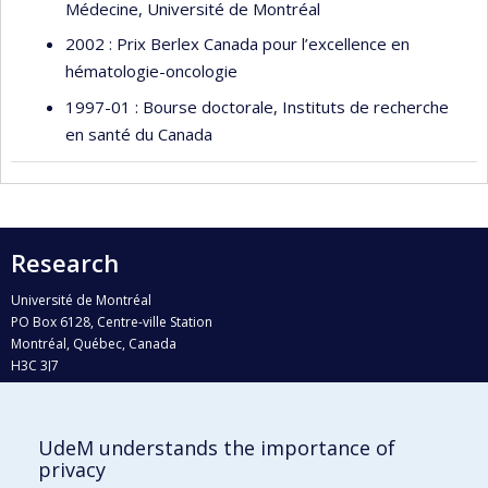
Médecine, Université de Montréal
2002 : Prix Berlex Canada pour l’excellence en
hématologie-oncologie
1997-01 : Bourse doctorale, Instituts de recherche
en santé du Canada
Research
Université de Montréal
PO Box 6128, Centre-ville Station
Montréal, Québec, Canada
H3C 3J7
Phone : 514 343-6111, #38492
E-mail :
recherche@umontreal.ca
UdeM understands the importance of
Who does what?
privacy