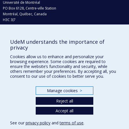
Université de Montréal
PO Box 6128, Centre-ville Station
Montréal, Québec, Canada
H3C 3J7
Phone : 514 343-6111, #38492
E-mail :
recherche@umontreal.ca
UdeM understands the importance of
Who does what?
privacy
Find us
Cookies allow us to enhance and personalize your
browsing experience. Some cookies are required to
Site map
ensure the website’s functionality and security, while
others remember your preferences. By accepting all, you
Accessibility
consent to our use of cookies to better serve you.
Manage cookies
>
Reject all
Accept all
See our
privacy policy
and
terms of use
.