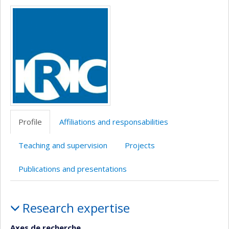
Media
professionnelle
web
Twitter
site
(faculté,département,école)
de
web
l’unité
de
recherche
Profile
Affiliations and responsabilities
Teaching and supervision
Projects
Publications and presentations
Profile
Research expertise
Axes de recherche