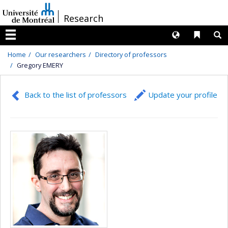
Passer
/
Research
au
contenu
Langues
Liens 
R
Menu
Home
Our researchers
Directory of professors
Gregory EMERY
Back to the list of professors
Update your profile