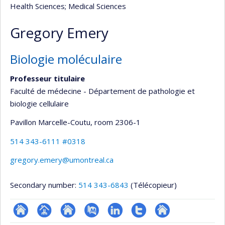
Health Sciences
; Medical Sciences
Gregory Emery
Biologie moléculaire
Professeur titulaire
Faculté de médecine - Département de pathologie et
biologie cellulaire
Pavillon Marcelle-Coutu
, room 2306-1
514 343-6111 #0318
gregory.emery@umontreal.ca
Secondary number:
514 343-6843
(Télécopieur)
ResearchGate
Page
Site
PubMed
LinkedIn
Compte
Autre