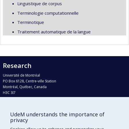
Linguistique de corpus
Terminologie computationnelle
Terminotique
Traitement automatique de la langue
Research
Université de Montréal
PO Box 6128, Centre-ville Station
Montréal, Québec, Canada
H3C 3J7
Phone : 514 343-6111, #38492
E-mail :
recherche@umontreal.ca
UdeM understands the importance of
Who does what?
privacy
Find us