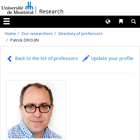
Passer
/
Research
au
contenu
Langues
Liens 
R
Menu
Home
Our researchers
Directory of professors
Patrick DROUIN
Back to the list of professors
Update your profile