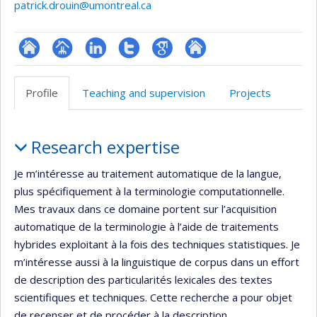
patrick.drouin@umontreal.ca
ResearchGate
Page
LinkedIn
Compte
Google
Autre
professionnelle
Twitter
Scholar
site
Profile
Teaching and supervision
Projects
(faculté,département,école)
web
Profile
Research expertise
Je m’intéresse au traitement automatique de la langue,
plus spécifiquement à la terminologie computationnelle.
Mes travaux dans ce domaine portent sur l’acquisition
automatique de la terminologie à l’aide de traitements
hybrides exploitant à la fois des techniques statistiques. Je
m’intéresse aussi à la linguistique de corpus dans un effort
de description des particularités lexicales des textes
scientifiques et techniques. Cette recherche a pour objet
de recenser et de procéder à la description