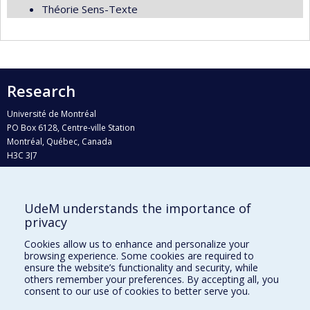
Théorie Sens-Texte
Research
Université de Montréal
PO Box 6128, Centre-ville Station
Montréal, Québec, Canada
H3C 3J7
Phone : 514 343-6111, #38492
E-mail :
recherche@umontreal.ca
UdeM understands the importance of
Who does what?
privacy
Find us
Cookies allow us to enhance and personalize your
browsing experience. Some cookies are required to
Site map
ensure the website’s functionality and security, while
others remember your preferences. By accepting all, you
Accessibility
consent to our use of cookies to better serve you.