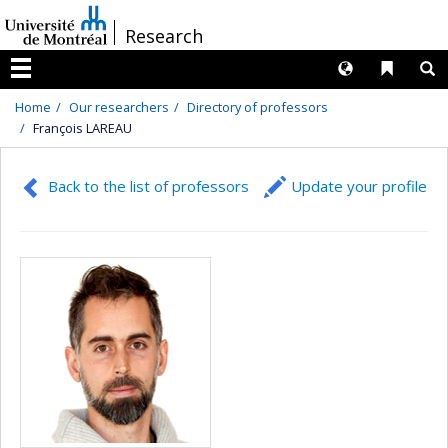
Passer
/
Research
au
contenu
Langues
Liens 
R
Menu
Home
Our researchers
Directory of professors
François LAREAU
Back to the list of professors
Update your profile