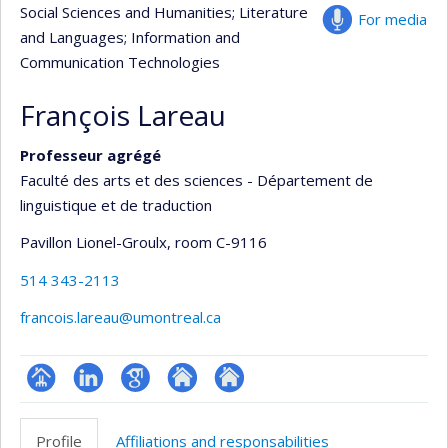
Social Sciences and Humanities
; Literature
For media
and Languages
; Information and
Communication Technologies
François Lareau
Professeur agrégé
Faculté des arts et des sciences - Département de
linguistique et de traduction
Pavillon Lionel-Groulx
, room C-9116
514 343-2113
francois.lareau@umontreal.ca
Page
LinkedIn
Google
Autre
Autre
professionnelle
Scholar
site
site
Profile
Affiliations and responsabilities