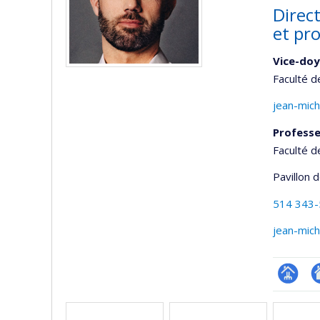
Direc
et pro
Vice-doy
Faculté 
jean-mich
Profess
Faculté 
Pavillon 
514 343
jean-mich
Page
A
Media
professi
si