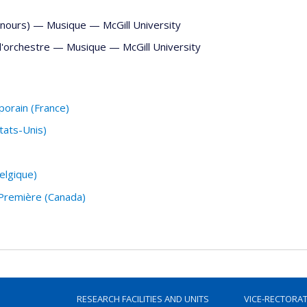
onours) —
Musique
—
McGill University
 d'orchestre —
Musique
—
McGill University
porain (France)
tats-Unis)
elgique)
 Première (Canada)
RESEARCH FACILITIES AND UNITS
VICE-RECTORA