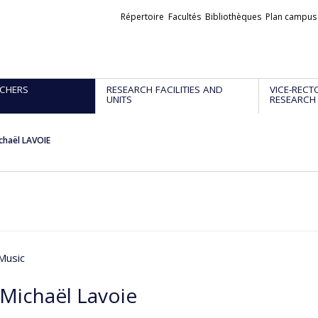
Liens
Répertoire
Facultés
Bibliothèques
Plan campus
externes
CHERS
RESEARCH FACILITIES AND
VICE-RECT
UNITS
RESEARCH
chaël LAVOIE
Music
-Michaël Lavoie