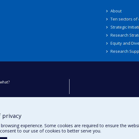
About
Ten sectors of
Strategic Initiat
Research Strat
Equity and Dive
Research Supp
what?
ty
 privacy
browsing experience. Some cookies are required to ensure the website’
consent to our use of cookies to better serve you.