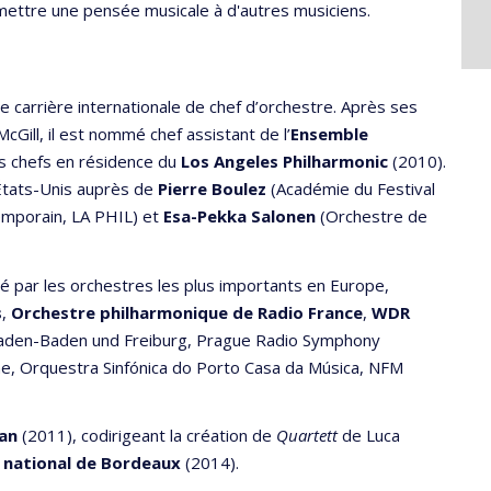
smettre une pensée musicale à d'autres musiciens.
 carrière internationale de chef d’orchestre. Après ses
McGill, il est nommé chef assistant de l’
Ensemble
es chefs en résidence du
Los Angeles Philharmonic
(2010).
 États-Unis auprès de
Pierre Boulez
(Académie du Festival
mporain, LA PHIL) et
Esa-Pekka Salonen
(Orchestre de
té par les orchestres les plus importants en Europe,
s
,
Orchestre philharmonique de Radio France
,
WDR
Baden-Baden und Freiburg, Prague Radio Symphony
ne, Orquestra Sinfónica do Porto Casa da Música, NFM
lan
(2011), codirigeant la création de
Quartett
de Luca
 national de Bordeaux
(2014).