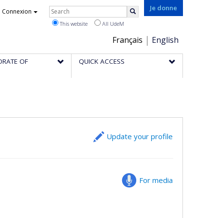
Rechercher
Je donne
Connexion
Search
This website
All UdeM
Choix
Français
English
de
ORATE OF
QUICK ACCESS
la
langue
Update your profile
For media