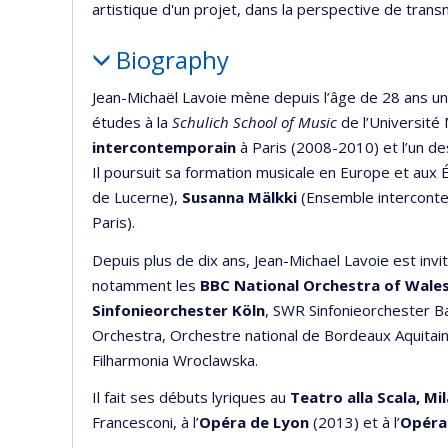
artistique d'un projet, dans la perspective de tran
Biography
Jean-Michaël Lavoie mène depuis l’âge de 28 ans une
études à la
Schulich School of Music
de l’Université 
intercontemporain
à Paris (2008-2010) et l’un d
Il poursuit sa formation musicale en Europe et aux
de Lucerne),
Susanna Mälkki
(Ensemble interconte
Paris).
Depuis plus de dix ans, Jean-Michael Lavoie est invi
notamment les
BBC National Orchestra of Wale
Sinfonieorchester Köln
, SWR Sinfonieorchester 
Orchestra, Orchestre national de Bordeaux Aquitai
Filharmonia Wroclawska.
Il fait ses débuts lyriques au
Teatro alla Scala, Mi
Francesconi, à l’
Opéra de Lyon
(2013) et à l’
Opéra