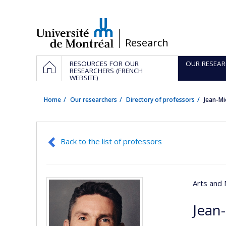
Passer
au
contenu
/
Research
Navigation
HOME
RESOURCES FOR OUR
OUR RESEAR
principale
RESEARCHERS (FRENCH
WEBSITE)
Home
Our researchers
Directory of professors
Jean-Mi
Back to the list of professors
Arts and 
Jean