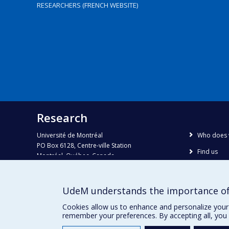
RESEARCHERS (FRENCH WEBSITE)
Research
Université de Montréal
Who does 
PO Box 6128, Centre-ville Station
Find us
Montréal, Québec, Canada
H3C 3J7
Site map
Accessibili
Phone : 514 343-6111, #38492
UdeM understands the importance of
E-mail :
recherche@umontreal.ca
Cookies allow us to enhance and personalize your 
remember your preferences. By accepting all, you 