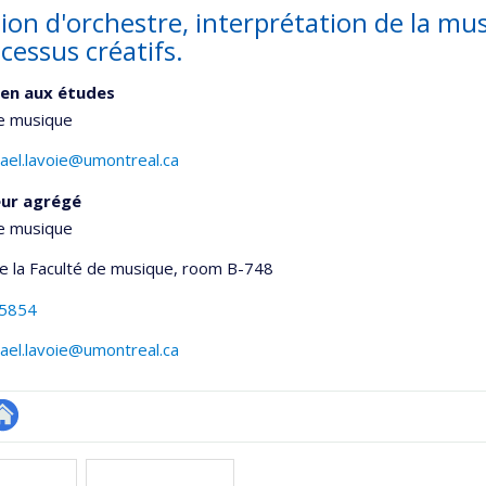
tion d'orchestre, interprétation de la m
cessus créatifs.
en aux études
de musique
ael.lavoie@umontreal.ca
eur agrégé
de musique
de la Faculté de musique
, room B-748
-5854
ael.lavoie@umontreal.ca
utre
onnelle
te