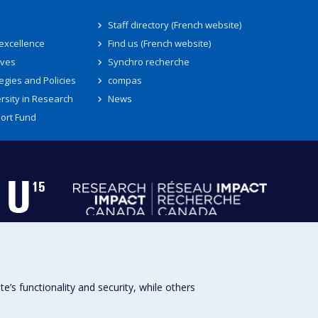
Staff directory (French website)
 excellence
Find us (French website)
ives
Synchro recherche
egies and Policies
compas
rsity in Research
News
ort Fund
s functionality and security, while others