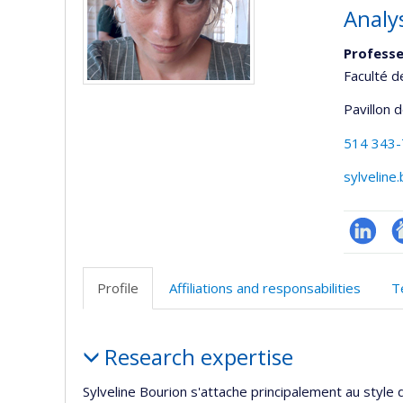
Analy
Profess
Faculté 
Pavillon 
514 343
sylveline
LinkedIn
A
si
Profile
Affiliations and responsabilities
T
w
Profile
Research expertise
Sylveline Bourion s'attache principalement au style