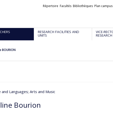
Liens
Répertoire
Facultés
Bibliothèques
Plan campus
externes
CHERS
RESEARCH FACILITIES AND
VICE-RECT
UNITS
RESEARCH
ne BOURION
re and Languages
; Arts and Music
eline Bourion