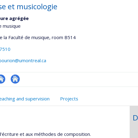
se et musicologie
eure agrégée
de musique
de la Faculté de musique
, room B514
-7510
.bourion@umontreal.ca
utre
Autre
te
site
eaching and supervision
Projects
eb
web
D
 d'écriture et aux méthodes de composition.