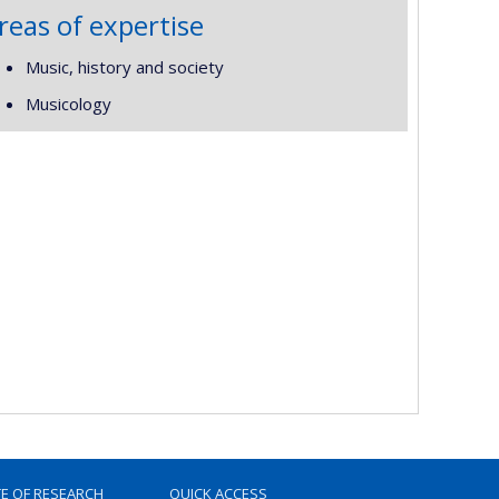
reas of expertise
Music, history and society
Musicology
TE OF RESEARCH
QUICK ACCESS