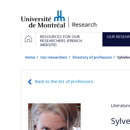
Passer
au
contenu
/
Research
Navigation
HOME
RESOURCES FOR OUR
OUR RESEAR
principale
RESEARCHERS (FRENCH
WEBSITE)
Home
Our researchers
Directory of professors
Sylveli
Back to the list of professors
Literatu
Sylv