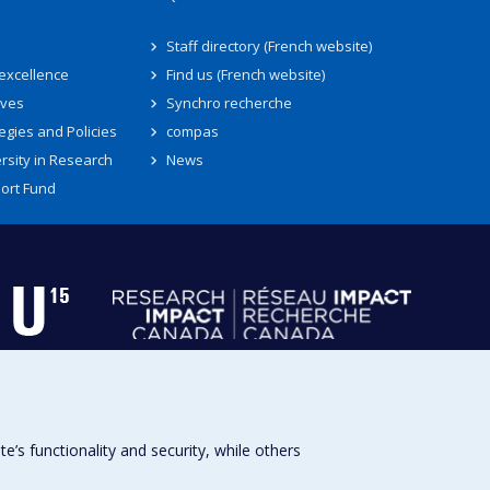
Staff directory (French website)
 excellence
Find us (French website)
ives
Synchro recherche
egies and Policies
compas
rsity in Research
News
ort Fund
s functionality and security, while others