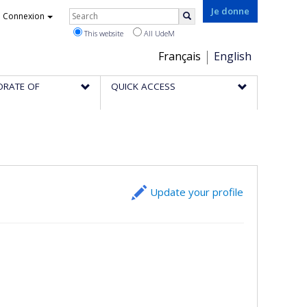
Rechercher
Je donne
Connexion
Search
This website
All UdeM
Choix
Français
English
de
ORATE OF
QUICK ACCESS
la
langue
Update your profile