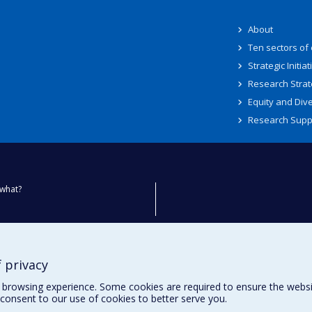
About
Ten sectors of
Strategic Initiat
Research Strat
Equity and Dive
Research Supp
what?
ty
 privacy
browsing experience. Some cookies are required to ensure the website’
consent to our use of cookies to better serve you.