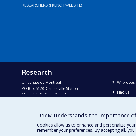
RESEARCHERS (FRENCH WEBSITE)
Research
Université de Montréal
Who does 
PO Box 6128, Centre-ville Station
Find us
Montréal, Québec, Canada
H3C 3J7
Site map
Accessibili
Phone : 514 343-6111, #38492
UdeM understands the importance of
E-mail :
recherche@umontreal.ca
Cookies allow us to enhance and personalize your 
remember your preferences. By accepting all, you 