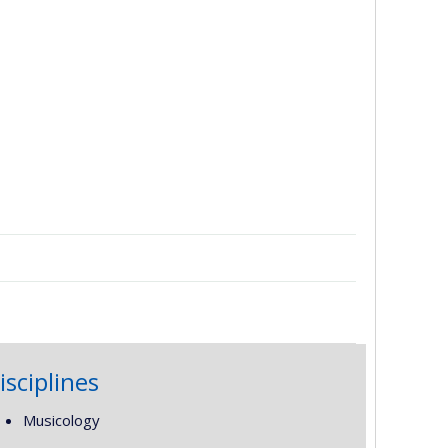
isciplines
Musicology