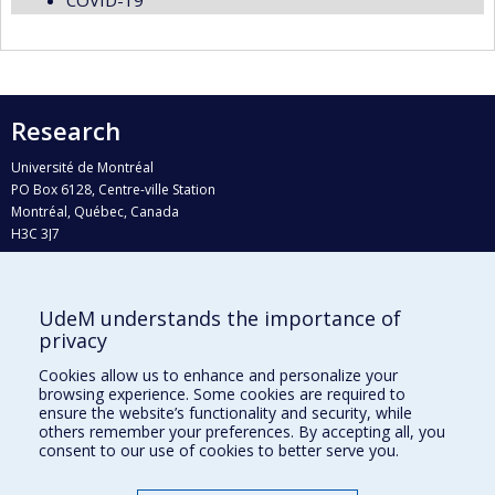
COVID-19
Research
Université de Montréal
PO Box 6128, Centre-ville Station
Montréal, Québec, Canada
H3C 3J7
Phone : 514 343-6111, #38492
E-mail :
recherche@umontreal.ca
UdeM understands the importance of
Who does what?
privacy
Find us
Cookies allow us to enhance and personalize your
browsing experience. Some cookies are required to
Site map
ensure the website’s functionality and security, while
others remember your preferences. By accepting all, you
Accessibility
consent to our use of cookies to better serve you.