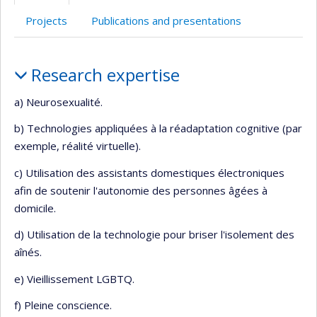
l’unité
Projects
Publications and presentations
de
recherche
Profile
Research expertise
a) Neurosexualité.
b) Technologies appliquées à la réadaptation cognitive (par
exemple, réalité virtuelle).
c) Utilisation des assistants domestiques électroniques
afin de soutenir l'autonomie des personnes âgées à
domicile.
d) Utilisation de la technologie pour briser l'isolement des
aînés.
e) Vieillissement LGBTQ.
f) Pleine conscience.