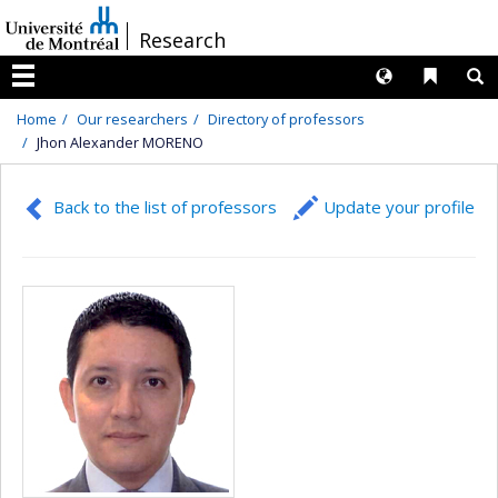
Passer
/
Research
au
contenu
Langues
Liens 
R
Menu
Home
Our researchers
Directory of professors
Jhon Alexander MORENO
Back to the list of professors
Update your profile