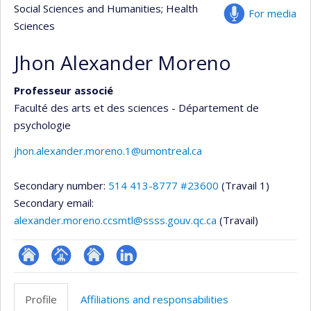
Social Sciences and Humanities
; Health
For media
Sciences
Jhon Alexander Moreno
Professeur associé
Faculté des arts et des sciences - Département de
psychologie
jhon.alexander.moreno.1@umontreal.ca
Secondary number:
514 413-8777 #23600
(Travail 1)
Secondary email:
alexander.moreno.ccsmtl@ssss.gouv.qc.ca
(Travail)
ResearchGate
Page
Site
LinkedIn
professionnelle
web
Profile
Affiliations and responsabilities
(faculté,département,école)
de