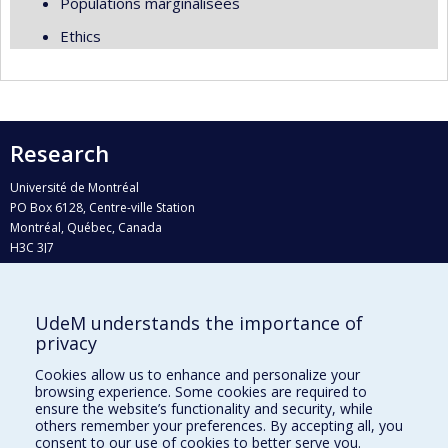
Populations marginalisées
Ethics
Research
Université de Montréal
PO Box 6128, Centre-ville Station
Montréal, Québec, Canada
H3C 3J7
Phone : 514 343-6111, #38492
E-mail :
recherche@umontreal.ca
UdeM understands the importance of
Who does what?
privacy
Find us
Cookies allow us to enhance and personalize your
browsing experience. Some cookies are required to
Site map
ensure the website’s functionality and security, while
others remember your preferences. By accepting all, you
Accessibility
consent to our use of cookies to better serve you.