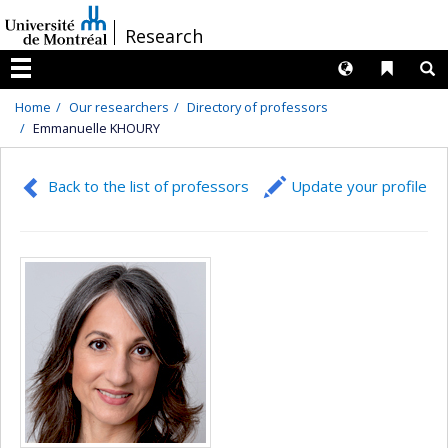
Passer
/
Research
au
contenu
Langues
Liens 
R
Menu
Home
Our researchers
Directory of professors
Emmanuelle KHOURY
Back to the list of professors
Update your profile