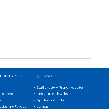
TE OF RESEARCH
QUICK ACCESS
Staff directory (French website)
 excellence
Find us (French website)
ives
Synchro recherche
egies and Policies
compas