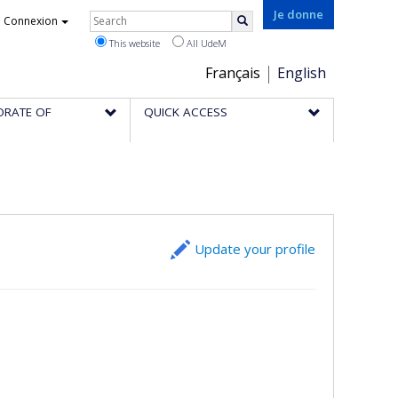
Rechercher
Je donne
Connexion
Search
This website
All UdeM
Choix
Français
English
de
ORATE OF
QUICK ACCESS
la
langue
Update your profile