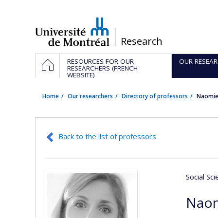
Passer
au
contenu
/
Research
Navigation
HOME
RESOURCES FOR OUR
OUR RESEAR
principale
RESEARCHERS (FRENCH
WEBSITE)
Home
Our researchers
Directory of professors
Naomie
Back to the list of professors
Social Sc
Naom