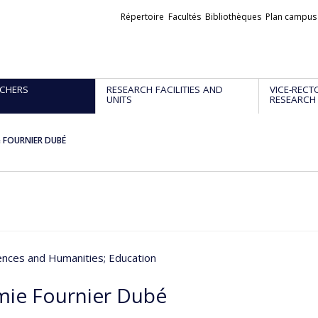
Liens
Répertoire
Facultés
Bibliothèques
Plan campus
externes
CHERS
RESEARCH FACILITIES AND
VICE-RECT
UNITS
RESEARCH
 FOURNIER DUBÉ
iences and Humanities
; Education
ie Fournier Dubé