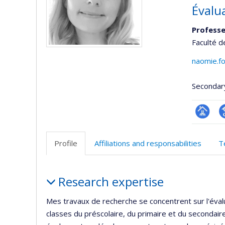
Évalu
Professe
Faculté d
naomie.f
Secondar
Page
G
professi
S
Profile
Affiliations and responsabilities
T
(faculté
Profile
Research expertise
Mes travaux de recherche se concentrent sur l'éva
classes du préscolaire, du primaire et du secondaire