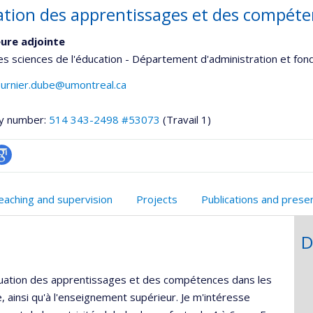
ation des apprentissages et des compét
ure adjointe
es sciences de l'éducation - Département d'administration et fo
ournier.dube@umontreal.ca
y number:
514 343-2498 #53073
(Travail 1)
oogle
onnelle
cholar
eaching and supervision
Projects
Publications and prese
,département,école)
D
luation des apprentissages et des compétences dans les
, ainsi qu'à l'enseignement supérieur. Je m'intéresse