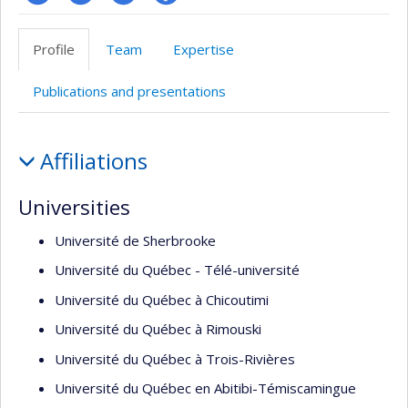
Site
LinkedIn
Compte
Profil
Web
twitter
Facebook
Profile
Team
Expertise
de
l’unité
Publications and presentations
de
recherche
Profile
Affiliations
Universities
Université de Sherbrooke
Université du Québec - Télé-université
Université du Québec à Chicoutimi
Université du Québec à Rimouski
Université du Québec à Trois-Rivières
Université du Québec en Abitibi-Témiscamingue