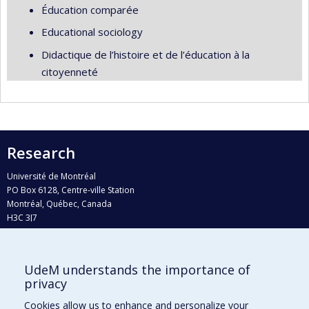
Éducation comparée
Educational sociology
Didactique de l’histoire et de l’éducation à la
citoyenneté
Research
Université de Montréal
PO Box 6128, Centre-ville Station
Montréal, Québec, Canada
H3C 3J7
Phone : 514 343-6111, #38492
E-mail :
recherche@umontreal.ca
UdeM understands the importance of
Who does what?
privacy
Find us
Cookies allow us to enhance and personalize your