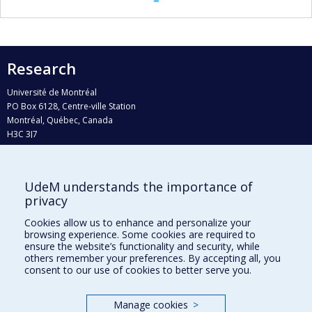
Research
Université de Montréal
PO Box 6128, Centre-ville Station
Montréal, Québec, Canada
H3C 3J7
Phone : 514 343-6111, #38492
E-mail :
recherche@umontreal.ca
UdeM understands the importance of
privacy
Who does what?
Find us
Cookies allow us to enhance and personalize your
browsing experience. Some cookies are required to
Site map
ensure the website’s functionality and security, while
others remember your preferences. By accepting all, you
Accessibility
consent to our use of cookies to better serve you.
Manage cookies
>