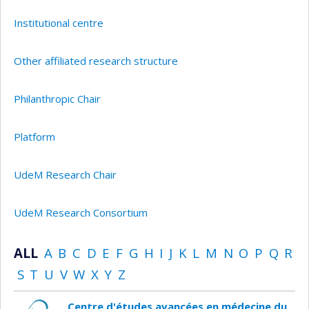
Institutional centre
Other affiliated research structure
Philanthropic Chair
Platform
UdeM Research Chair
UdeM Research Consortium
ALL
A
B
C
D
E
F
G
H
I
J
K
L
M
N
O
P
Q
R
S
T
U
V
W
X
Y
Z
Centre d'études avancées en médecine du