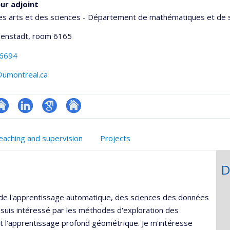
ur adjoint
es arts et des sciences - Département de mathématiques et de s
senstadt
, room 6165
-6694
@umontreal.ca
te
LinkedIn
Google
Autre
onnelle
eb
Scholar
site
eaching and supervision
Projects
,département,école)
e
web
unité
D
e
echerche
n de l'apprentissage automatique, des sciences des données
 suis intéressé par les méthodes d'exploration des
et l'apprentissage profond géométrique. Je m'intéresse