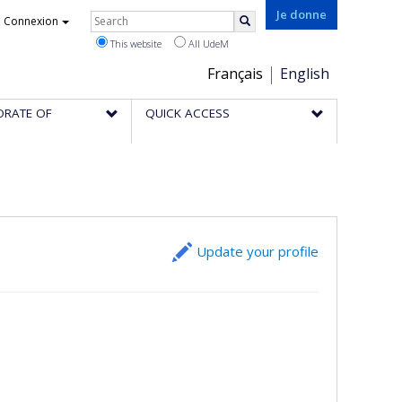
Rechercher
Je donne
Connexion
Search
This website
All UdeM
Choix
Français
English
de
ORATE OF
QUICK ACCESS
la
langue
Update your profile