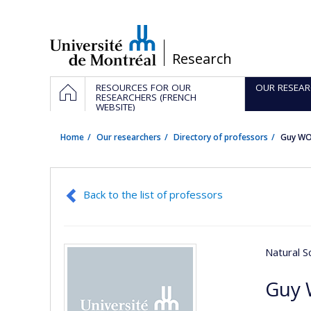
Passer
au
contenu
/
Research
Navigation
HOME
RESOURCES FOR OUR
OUR RESEAR
principale
RESEARCHERS (FRENCH
WEBSITE)
Home
Our researchers
Directory of professors
Guy WO
Back to the list of professors
Natural S
Guy 