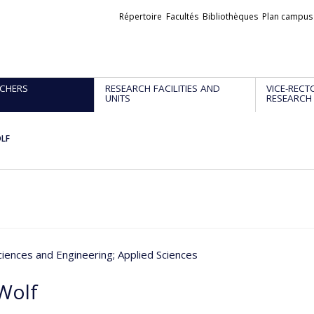
Liens
Répertoire
Facultés
Bibliothèques
Plan campus
externes
CHERS
RESEARCH FACILITIES AND
VICE-RECT
UNITS
RESEARCH
LF
ciences and Engineering
; Applied Sciences
Wolf