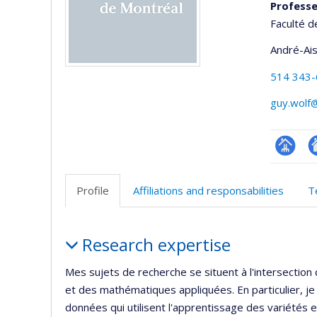
Professe
Faculté d
André-Ai
514 343
guy.wolf
Page
Si
professi
w
Profile
Affiliations and responsabilities
T
(faculté
d
l’
Profile
d
Research expertise
r
Mes sujets de recherche se situent à l'intersectio
et des mathématiques appliquées. En particulier, je
données qui utilisent l'apprentissage des variétés 