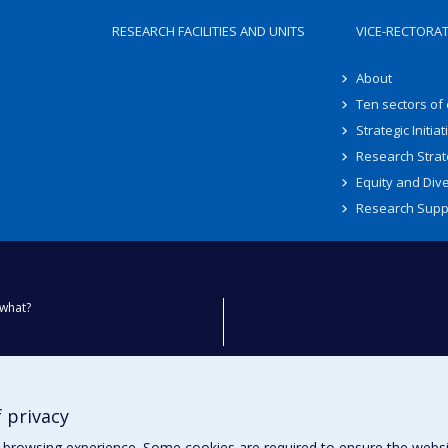
RESEARCH FACILITIES AND UNITS
VICE-RECTORA
About
Ten sectors of
Strategic Initiat
Research Strat
Equity and Dive
Research Supp
what?
ty
 privacy
browsing experience. Some cookies are required to ensure the website’