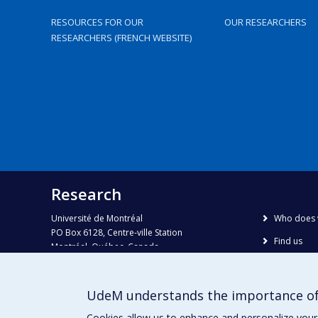
RESOURCES FOR OUR
OUR RESEARCHERS
RESEARCHERS (FRENCH WEBSITE)
Research
Université de Montréal
Who does 
PO Box 6128, Centre-ville Station
Find us
Montréal, Québec, Canada
H3C 3J7
Site map
Accessibili
Phone : 514 343-6111, #38492
UdeM understands the importance of
E-mail :
recherche@umontreal.ca
Cookies allow us to enhance and personalize your 