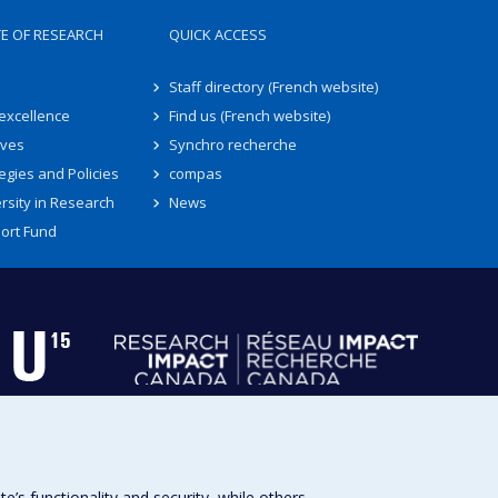
TE OF RESEARCH
QUICK ACCESS
Staff directory (French website)
 excellence
Find us (French website)
ives
Synchro recherche
egies and Policies
compas
rsity in Research
News
ort Fund
s functionality and security, while others