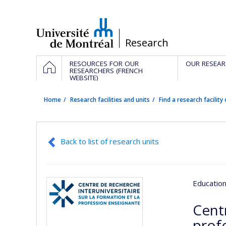
Passer
au
contenu
/
Research
Navigation
HOME
RESOURCES FOR OUR
OUR RESEAR
principale
RESEARCHERS (FRENCH
WEBSITE)
Home
Research facilities and units
Find a research facility 
Back to list of research units
Educatio
Centr
prof