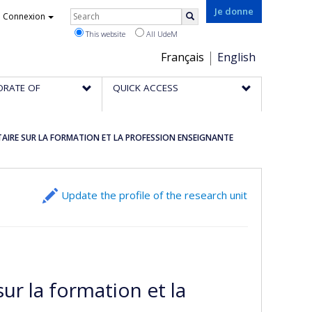
Rechercher
Je donne
Connexion
Search
This website
All UdeM
Choix
Français
English
de
ORATE OF
QUICK ACCESS
la
langue
TAIRE SUR LA FORMATION ET LA PROFESSION ENSEIGNANTE
Update the profile of the research unit
ur la formation et la