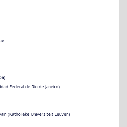
gue
y
oa)
idad Federal de Rio de Janeiro)
ain (Katholieke Universiteit Leuven)