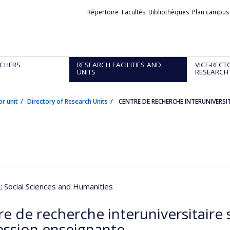
Liens
Répertoire
Facultés
Bibliothèques
Plan campus
externes
CHERS
RESEARCH FACILITIES AND
VICE-RECT
UNITS
RESEARCH
or unit
Directory of Research Units
CENTRE DE RECHERCHE INTERUNIVERSI
n
; Social Sciences and Humanities
e de recherche interuniversitaire s
ession enseignante