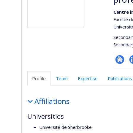
Centre i
Faculté d
Universit
Secondar
Secondar
Site
L
Web
Profile
Team
Expertise
Publications
de
l’unité
Profile
de
Affiliations
recherc
Universities
Université de Sherbrooke