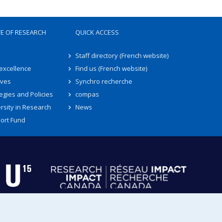
TE OF RESEARCH
QUICK ACCESS
Staff directory (French website)
 excellence
Find us (French website)
ives
Synchro recherche
egies and Policies
compas
rsity in Research
News
ort Fund