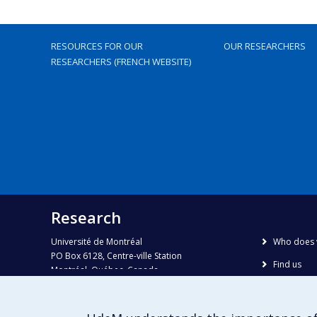
RESOURCES FOR OUR
OUR RESEARCHERS
RESEARCHERS (FRENCH WEBSITE)
Research
Université de Montréal
Who does 
PO Box 6128, Centre-ville Station
Find us
Montréal, Québec, Canada
H3C 3J7
Site map
Accessibili
Phone : 514 343-6111, #38492