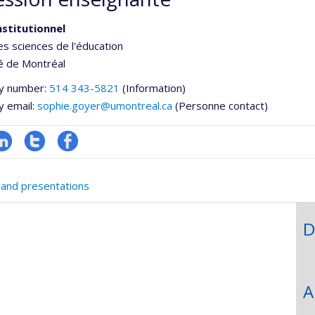
nstitutionnel
es sciences de l'éducation
é de Montréal
y number:
514 343-5821
(Information)
y email:
sophie.goyer@umontreal.ca
(Personne contact)
inkedIn
Compte
Profil
twitter
Facebook
 and presentations
D
he
A