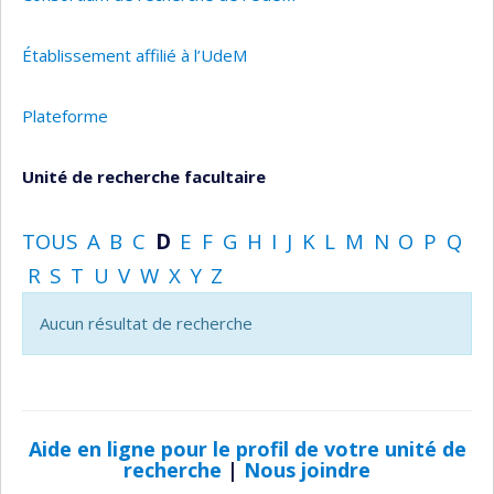
Établissement affilié à l’UdeM
Plateforme
Unité de recherche facultaire
TOUS
A
B
C
D
E
F
G
H
I
J
K
L
M
N
O
P
Q
R
S
T
U
V
W
X
Y
Z
Aucun résultat de recherche
Aide en ligne pour le profil de votre unité de
recherche
|
Nous joindre