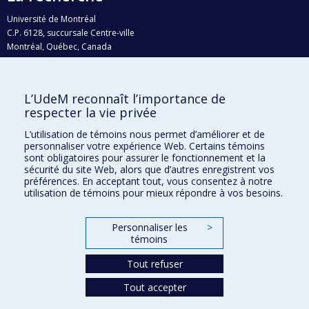
Université de Montréal
C.P. 6128, succursale Centre-ville
Montréal, Québec, Canada
H3C 3J7
Courriel:
recherche@umontreal.ca
L’UdeM reconnaît l’importance de
Qui fait quoi?
respecter la vie privée
Nous trouver
L’utilisation de témoins nous permet d’améliorer et de
personnaliser votre expérience Web. Certains témoins
Plan du site
sont obligatoires pour assurer le fonctionnement et la
sécurité du site Web, alors que d’autres enregistrent vos
Accessibilité
préférences. En acceptant tout, vous consentez à notre
utilisation de témoins pour mieux répondre à vos besoins.
Personnaliser les
>
témoins
Tout refuser
Tout accepter