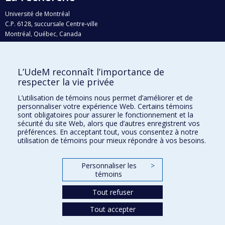
Université de Montréal
C.P. 6128, succursale Centre-ville
Montréal, Québec, Canada
H3C 3J7
Courriel:
recherche@umontreal.ca
L’UdeM reconnaît l’importance de
Qui fait quoi?
respecter la vie privée
Nous trouver
L’utilisation de témoins nous permet d’améliorer et de
personnaliser votre expérience Web. Certains témoins
Plan du site
sont obligatoires pour assurer le fonctionnement et la
sécurité du site Web, alors que d’autres enregistrent vos
Accessibilité
préférences. En acceptant tout, vous consentez à notre
utilisation de témoins pour mieux répondre à vos besoins.
Personnaliser les
>
témoins
Tout refuser
Tout accepter