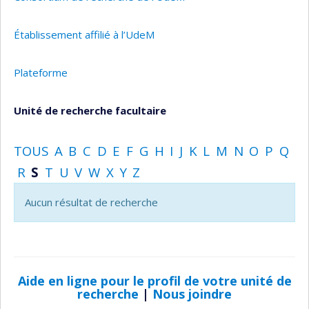
Établissement affilié à l’UdeM
Plateforme
Unité de recherche facultaire
TOUS
A
B
C
D
E
F
G
H
I
J
K
L
M
N
O
P
Q
R
S
T
U
V
W
X
Y
Z
Aucun résultat de recherche
Aide en ligne pour le profil de votre unité de
recherche
|
Nous joindre