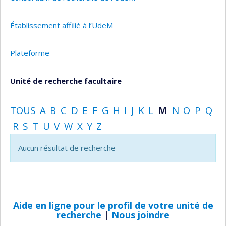
Établissement affilié à l’UdeM
Plateforme
Unité de recherche facultaire
TOUS
A
B
C
D
E
F
G
H
I
J
K
L
M
N
O
P
Q
R
S
T
U
V
W
X
Y
Z
Aucun résultat de recherche
Aide en ligne pour le profil de votre unité de
recherche
|
Nous joindre