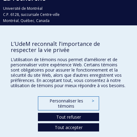
Université de Montréal
C.P. 6128, succursale Centre-ville
Montréal, Québec, Canada
H3C 3J7
Courriel:
recherche@umontreal.ca
L’UdeM reconnaît l’importance de
Qui fait quoi?
respecter la vie privée
Nous trouver
L’utilisation de témoins nous permet d’améliorer et de
personnaliser votre expérience Web. Certains témoins
Plan du site
sont obligatoires pour assurer le fonctionnement et la
sécurité du site Web, alors que d’autres enregistrent vos
Accessibilité
préférences. En acceptant tout, vous consentez à notre
utilisation de témoins pour mieux répondre à vos besoins.
Personnaliser les
>
témoins
Tout refuser
Tout accepter