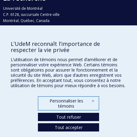
Université de Montréal
C.P. 6128, succursale Centre-ville
Montréal, Québec, Canada
H3C 3J7
Courriel:
recherche@umontreal.ca
L’UdeM reconnaît l’importance de
Qui fait quoi?
respecter la vie privée
Nous trouver
L’utilisation de témoins nous permet d’améliorer et de
personnaliser votre expérience Web. Certains témoins
Plan du site
sont obligatoires pour assurer le fonctionnement et la
sécurité du site Web, alors que d’autres enregistrent vos
Accessibilité
préférences. En acceptant tout, vous consentez à notre
utilisation de témoins pour mieux répondre à vos besoins.
Personnaliser les
>
témoins
Tout refuser
Tout accepter