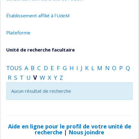
Établissement affilié à l’UdeM
Plateforme
Unité de recherche facultaire
TOUS
A
B
C
D
E
F
G
H
I
J
K
L
M
N
O
P
Q
R
S
T
U
V
W
X
Y
Z
Aucun résultat de recherche
Aide en ligne pour le profil de votre unité de
recherche
|
Nous joindre