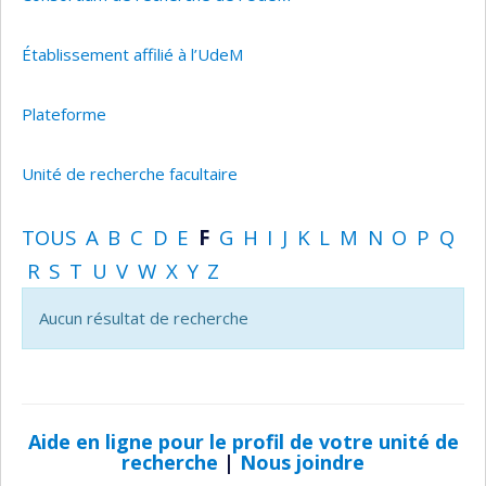
Établissement affilié à l’UdeM
Plateforme
Unité de recherche facultaire
TOUS
A
B
C
D
E
F
G
H
I
J
K
L
M
N
O
P
Q
R
S
T
U
V
W
X
Y
Z
Aucun résultat de recherche
Aide en ligne pour le profil de votre unité de
recherche
|
Nous joindre