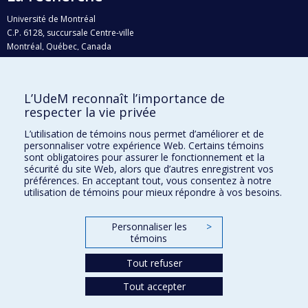
Université de Montréal
C.P. 6128, succursale Centre-ville
Montréal, Québec, Canada
H3C 3J7
Courriel:
recherche@umontreal.ca
L’UdeM reconnaît l’importance de
Qui fait quoi?
respecter la vie privée
Nous trouver
L’utilisation de témoins nous permet d’améliorer et de
personnaliser votre expérience Web. Certains témoins
Plan du site
sont obligatoires pour assurer le fonctionnement et la
sécurité du site Web, alors que d’autres enregistrent vos
Accessibilité
préférences. En acceptant tout, vous consentez à notre
utilisation de témoins pour mieux répondre à vos besoins.
Personnaliser les
>
témoins
Tout refuser
Tout accepter