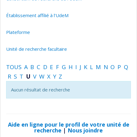
Établissement affilié à l’UdeM
Plateforme
Unité de recherche facultaire
TOUS
A
B
C
D
E
F
G
H
I
J
K
L
M
N
O
P
Q
R
S
T
U
V
W
X
Y
Z
Aucun résultat de recherche
Aide en ligne pour le profil de votre unité de
recherche
|
Nous joindre