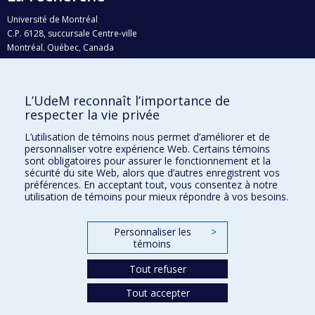
Université de Montréal
C.P. 6128, succursale Centre-ville
Montréal, Québec, Canada
H3C 3J7
Courriel:
recherche@umontreal.ca
L’UdeM reconnaît l’importance de
Qui fait quoi?
respecter la vie privée
Nous trouver
L’utilisation de témoins nous permet d’améliorer et de
personnaliser votre expérience Web. Certains témoins
Plan du site
sont obligatoires pour assurer le fonctionnement et la
sécurité du site Web, alors que d’autres enregistrent vos
Accessibilité
préférences. En acceptant tout, vous consentez à notre
utilisation de témoins pour mieux répondre à vos besoins.
Personnaliser les
>
témoins
Tout refuser
Tout accepter