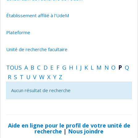
Établissement affilié à l’UdeM
Plateforme
Unité de recherche facultaire
TOUS
A
B
C
D
E
F
G
H
I
J
K
L
M
N
O
P
Q
R
S
T
U
V
W
X
Y
Z
Aucun résultat de recherche
Aide en ligne pour le profil de votre unité de
recherche
|
Nous joindre