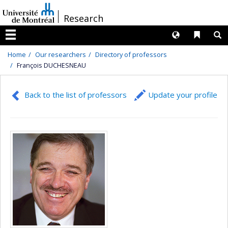
Passer
/
Research
au
contenu
Langues
Liens 
R
Menu
Home
Our researchers
Directory of professors
François DUCHESNEAU
Back to the list of professors
Update your profile