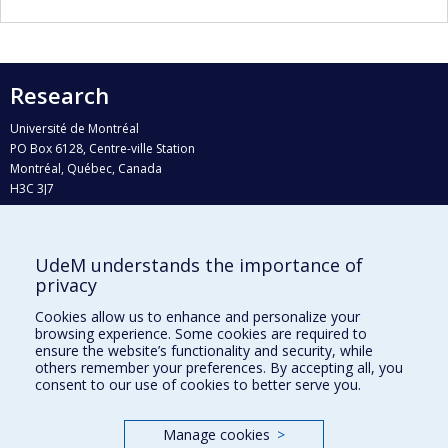
Research
Université de Montréal
PO Box 6128, Centre-ville Station
Montréal, Québec, Canada
H3C 3J7
Phone : 514 343-6111, #38492
E-mail :
recherche@umontreal.ca
UdeM understands the importance of
Who does what?
privacy
Find us
Cookies allow us to enhance and personalize your
browsing experience. Some cookies are required to
Site map
ensure the website’s functionality and security, while
others remember your preferences. By accepting all, you
Accessibility
consent to our use of cookies to better serve you.
Manage cookies
>