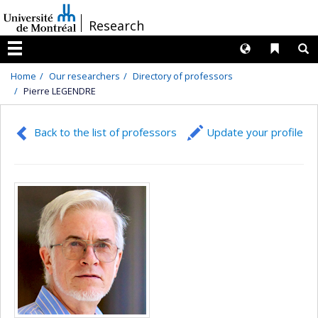
Passer
/
Research
au
contenu
Langues
Liens 
R
Menu
Home
Our researchers
Directory of professors
Pierre LEGENDRE
Back to the list of professors
Update your profile