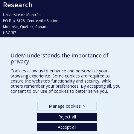
Research
Université de Montréal
PO Box 6128, Centre-ville Station
Montréal, Québec, Canada
H3C 3J7
Phone : 514 343-6111, #38492
E-mail :
recherche@umontreal.ca
UdeM understands the importance of
privacy
Who does what?
Find us
Cookies allow us to enhance and personalize your
browsing experience. Some cookies are required to
Site map
ensure the website’s functionality and security, while
others remember your preferences. By accepting all, you
Accessibility
consent to our use of cookies to better serve you.
Manage cookies
>
Reject all
Accept all