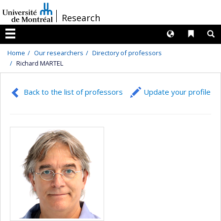
Passer
/
Research
au
contenu
Langues
Liens 
R
Menu
Home
Our researchers
Directory of professors
Richard MARTEL
Back to the list of professors
Update your profile