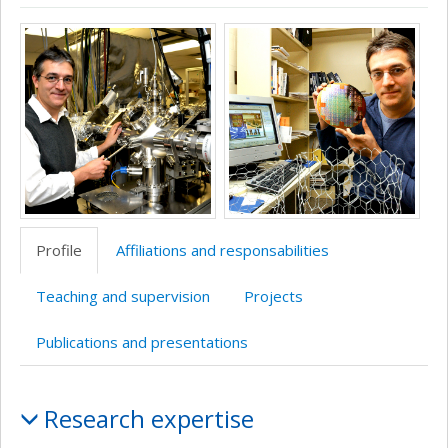
ResearchGate
Page
LinkedIn
Google
Media
professionnelle
Scholar
(faculté,département,école)
Profile
Affiliations and responsabilities
Teaching and supervision
Projects
Publications and presentations
Profile
Research expertise