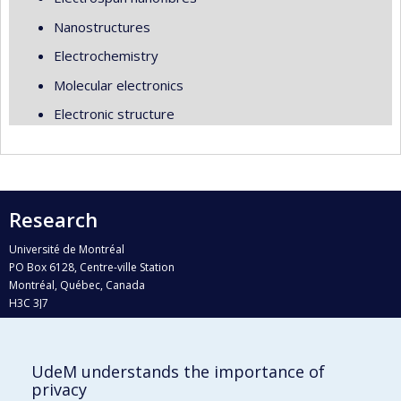
Nanostructures
Electrochemistry
Molecular electronics
Electronic structure
Research
Université de Montréal
PO Box 6128, Centre-ville Station
Montréal, Québec, Canada
H3C 3J7
Phone : 514 343-6111, #38492
E-mail :
recherche@umontreal.ca
UdeM understands the importance of
Who does what?
privacy