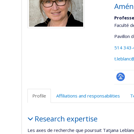
Aména
Profess
Faculté d
Pavillon 
514 343
t.leblanc
Page
professi
Profile
Affiliations and responsabilities
T
(faculté
Profile
Research expertise
Les axes de recherche que poursuit Tatjana Leblanc 