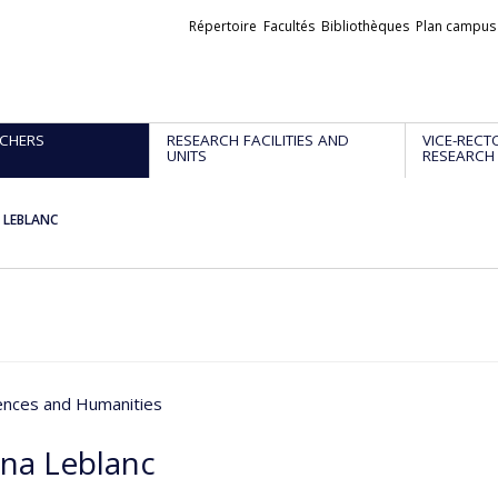
Liens
Répertoire
Facultés
Bibliothèques
Plan campus
externes
CHERS
RESEARCH FACILITIES AND
VICE-RECT
UNITS
RESEARCH
a LEBLANC
iences and Humanities
ana Leblanc