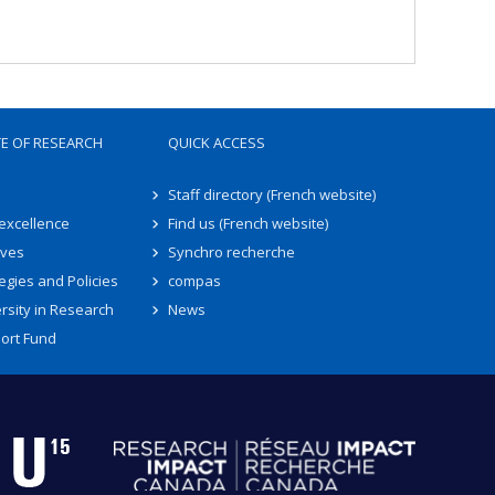
TE OF RESEARCH
QUICK ACCESS
Staff directory (French website)
 excellence
Find us (French website)
ives
Synchro recherche
egies and Policies
compas
rsity in Research
News
ort Fund