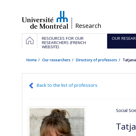
Passer
au
contenu
/
Research
Navigation
HOME
RESOURCES FOR OUR
OUR RESEAR
principale
RESEARCHERS (FRENCH
WEBSITE)
Home
Our researchers
Directory of professors
Tatjan
Back to the list of professors
Social Sc
Tatj