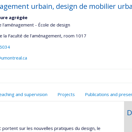
gement urbain, design de mobilier urbai
eure agrégée
e l'aménagement - École de design
de la Faculté de l’aménagement
, room 1017
-6034
@umontreal.ca
onnelle
eaching and supervision
Projects
Publications and prese
,département,école)
D
portent sur les nouvelles pratiques du design, le