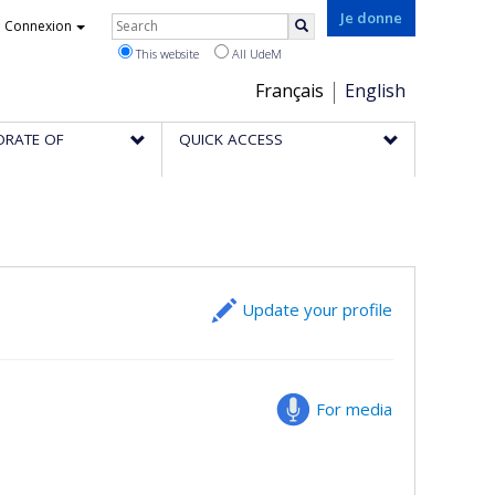
Rechercher
Je donne
Connexion
Search
This website
All UdeM
Choix
Français
English
de
ORATE OF
QUICK ACCESS
la
langue
Update your profile
For media