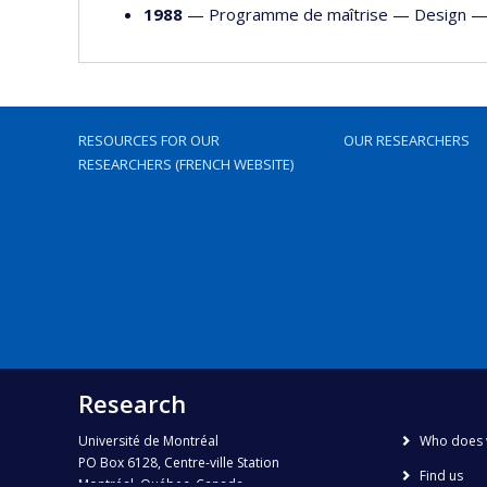
1988
— Programme de maîtrise —
Design
RESOURCES FOR OUR
OUR RESEARCHERS
RESEARCHERS (FRENCH WEBSITE)
Research
Université de Montréal
Who does 
PO Box 6128, Centre-ville Station
Find us
Montréal, Québec, Canada