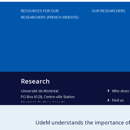
RESOURCES FOR OUR
OUR RESEARCHERS
RESEARCHERS (FRENCH WEBSITE)
Research
Université de Montréal
Who does 
PO Box 6128, Centre-ville Station
Find us
Montréal, Québec, Canada
H3C 3J7
Site map
Accessibili
Phone : 514 343-6111, #38492
UdeM understands the importance of
E-mail :
recherche@umontreal.ca