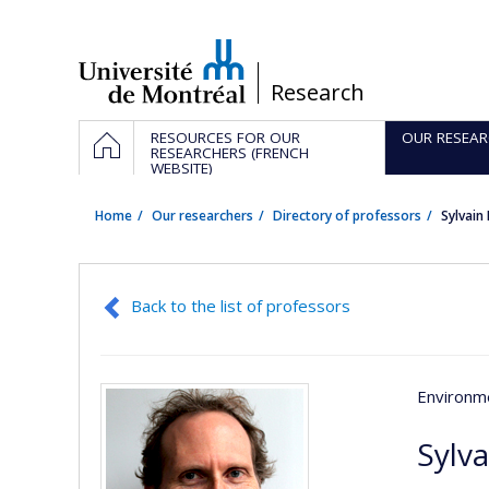
Passer
au
contenu
/
Research
Navigation
HOME
RESOURCES FOR OUR
OUR RESEAR
principale
RESEARCHERS (FRENCH
WEBSITE)
Home
Our researchers
Directory of professors
Sylvai
Back to the list of professors
Environme
Sylv