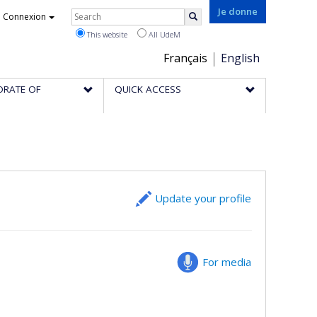
Rechercher
Je donne
Connexion
Search
This website
All UdeM
Choix
Français
English
de
ORATE OF
QUICK ACCESS
la
langue
Update your profile
For media