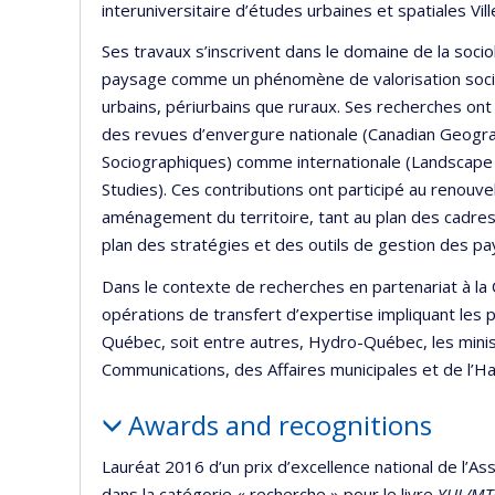
interuniversitaire d’études urbaines et spatiales V
Ses travaux s’inscrivent dans le domaine de la soc
paysage comme un phénomène de valorisation sociale 
urbains, périurbains que ruraux. Ses recherches ont
des revues d’envergure nationale (Canadian Geogra
Sociographiques) comme internationale (Landscape 
Studies). Ces contributions ont participé au reno
aménagement du territoire, tant au plan des cadre
plan des stratégies et des outils de gestion des p
Dans le contexte de recherches en partenariat à l
opérations de transfert d’expertise impliquant les 
Québec, soit entre autres, Hydro-Québec, les mini
Communications, des Affaires municipales et de l’Hab
Awards and recognitions
Lauréat 2016 d’un prix d’excellence national de l’A
dans la catégorie « recherche » pour le livre
YUL/MT