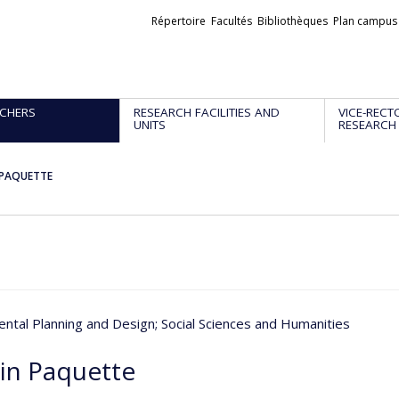
Liens
Répertoire
Facultés
Bibliothèques
Plan campus
externes
CHERS
RESEARCH FACILITIES AND
VICE-RECT
UNITS
RESEARCH
n PAQUETTE
ntal Planning and Design
; Social Sciences and Humanities
ain Paquette