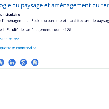
logie du paysage et aménagement du terr
ur titulaire
e l'aménagement - École d'urbanisme et d'architecture de paysa
de la Faculté de l’aménagement
, room 4128
-6111 #3899
paquette@umontreal.ca
te
LinkedIn
Google
Autre
onnelle
eb
Scholar
site
,département,école)
e
web
unité
e
echerche