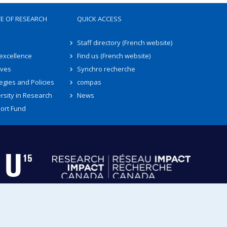
TE OF RESEARCH
QUICK ACCESS
Staff directory (French website)
 excellence
Find us (French website)
ives
Synchro recherche
egies and Policies
compas
rsity in Research
News
ort Fund