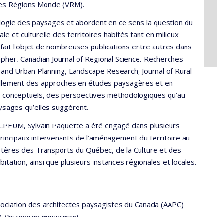
illes Régions Monde (VRM).
iologie des paysages et abordent en ce sens la question du
et culturelle des territoires habités tant en milieux
 fait l’objet de nombreuses publications entre autres dans
pher, Canadian Journal of Regional Science, Recherches
and Urban Planning, Landscape Research, Journal of Rural
uvellement des approches en études paysagères et en
s conceptuels, des perspectives méthodologiques qu’au
aysages qu’elles suggèrent.
a CPEUM, Sylvain Paquette a été engagé dans plusieurs
principaux intervenants de l’aménagement du territoire au
stères des Transports du Québec, de la Culture et des
itation, ainsi que plusieurs instances régionales et locales.
ssociation des architectes paysagistes du Canada (AAPC)
L Paysage en mouvement