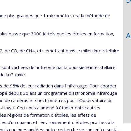
e
echerche
onde plus grandes que 1 micromètre, est la méthode de
A
lus basse que 3000 K, tels que les étoiles en formation,
, de CO, de CH4, etc. émettant dans le milieu interstellaire
, sont cachées de notre vue par la poussière interstellaire
de la Galaxie.
us de 95% de leur radiation dans l'infrarouge. Pour aborder
oppé depuis 30 ans un programme d'astronomie infrarouge
uction de caméras et spectromètres pour l'Observatoire du
-Hawaï. Ceci nous a amené à étudier entre autres
des régions de formation d'étoiles, les effets de
ples d'un quasar, et l'environnement d'étoiles proches à la
uis quelques années, notre recherche se concentre sur la