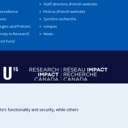
Staff directory (French website)
 excellence
Find us (French website)
ives
Synchro recherche
egies and Policies
compas
rsity in Research
News
ort Fund
s functionality and security, while others