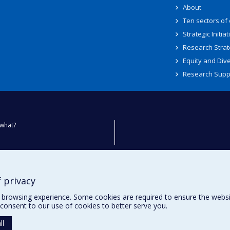
About
Ten sectors of
Strategic Initiat
Research Strat
Equity and Dive
Research Supp
what?
ty
 privacy
browsing experience. Some cookies are required to ensure the website’
consent to our use of cookies to better serve you.
ll