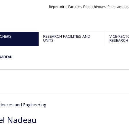
Liens
Répertoire
Facultés
Bibliothèques
Plan campus
externes
CHERS
RESEARCH FACILITIES AND
VICE-RECT
UNITS
RESEARCH
 NADEAU
ciences and Engineering
el Nadeau