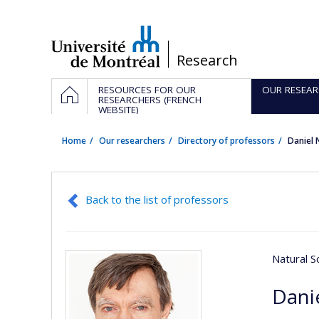
Passer
au
contenu
/
Research
Navigation
HOME
RESOURCES FOR OUR
OUR RESEAR
principale
RESEARCHERS (FRENCH
WEBSITE)
Home
Our researchers
Directory of professors
Daniel
Back to the list of professors
Natural S
Dani