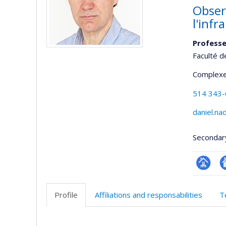
Obser
l'infr
Professe
Faculté d
Complexe
514 343
daniel.n
Secondar
Page
Si
professi
w
Profile
Affiliations and responsabilities
T
(faculté
d
l’
Profile