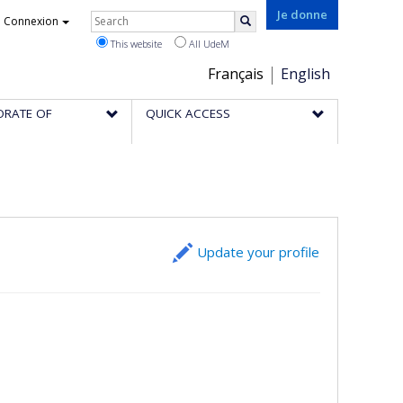
Rechercher
Je donne
Connexion
Search
This website
All UdeM
Choix
Français
English
de
ORATE OF
QUICK ACCESS
la
langue
Update your profile