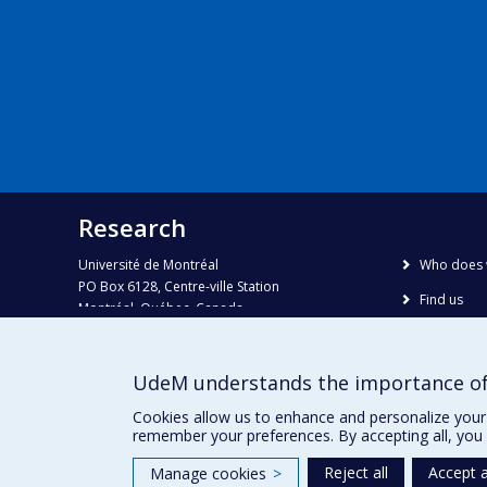
Research
Université de Montréal
Who does 
PO Box 6128, Centre-ville Station
Find us
Montréal, Québec, Canada
H3C 3J7
Site map
Accessibili
Phone : 514 343-6111, #38492
UdeM understands the importance of
E-mail :
recherche@umontreal.ca
Cookies allow us to enhance and personalize your 
remember your preferences. By accepting all, you 
Reject all
Accept a
Manage cookies
>