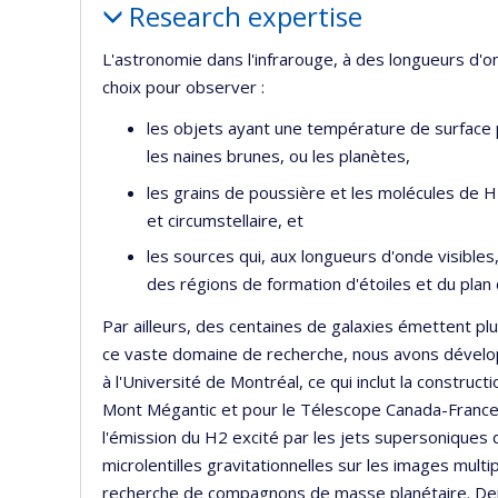
d
Research expertise
r
L'astronomie dans l'infrarouge, à des longueurs d'
choix pour observer :
les objets ayant une température de surface p
les naines brunes, ou les planètes,
les grains de poussière et les molécules de H2
et circumstellaire, et
les sources qui, aux longueurs d'onde visibles
des régions de formation d'étoiles et du plan 
Par ailleurs, des centaines de galaxies émettent pl
ce vaste domaine de recherche, nous avons dével
à l'Université de Montréal, ce qui inclut la constr
Mont Mégantic et pour le Télescope Canada-France
l'émission du H2 excité par les jets supersoniques 
microlentilles gravitationnelles sur les images multi
recherche de compagnons de masse planétaire. Dep