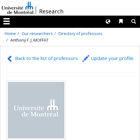
Passer
/
Research
au
contenu
Langues
Liens 
R
Menu
Home
Our researchers
Directory of professors
Anthony F. J. MOFFAT
Back to the list of professors
Update your profile