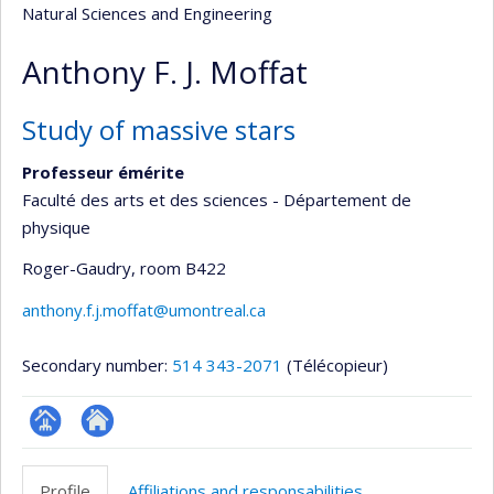
Natural Sciences and Engineering
Anthony F. J. Moffat
Study of massive stars
Professeur émérite
Faculté des arts et des sciences - Département de
physique
Roger-Gaudry
, room B422
anthony.f.j.moffat@umontreal.ca
Secondary number:
514 343-2071
(Télécopieur)
Page
Site
professionnelle
web
Profile
Affiliations and responsabilities