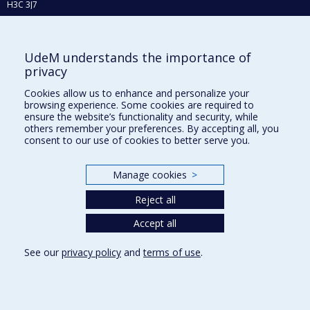
H3C 3J7
Phone : 514 343-6111, #38492
E-mail :
recherche@umontreal.ca
UdeM understands the importance of
Who does what?
privacy
Find us
Cookies allow us to enhance and personalize your
browsing experience. Some cookies are required to
Site map
ensure the website’s functionality and security, while
others remember your preferences. By accepting all, you
Accessibility
consent to our use of cookies to better serve you.
Manage cookies
>
Reject all
Accept all
See our
privacy policy
and
terms of use
.
Privacy
Terms of use
Cookie Settings