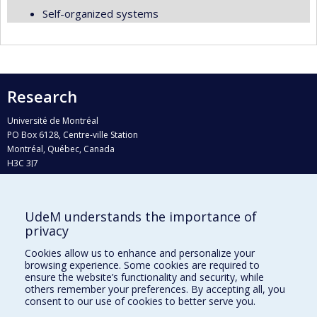
Self-organized systems
Research
Université de Montréal
PO Box 6128, Centre-ville Station
Montréal, Québec, Canada
H3C 3J7
Phone : 514 343-6111, #38492
E-mail :
recherche@umontreal.ca
UdeM understands the importance of
privacy
Who does what?
Find us
Cookies allow us to enhance and personalize your
browsing experience. Some cookies are required to
Site map
ensure the website’s functionality and security, while
others remember your preferences. By accepting all, you
Accessibility
consent to our use of cookies to better serve you.