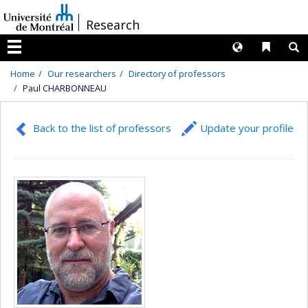
Passer
/
Research
au
contenu
Langues
Liens 
R
Menu
Home
Our researchers
Directory of professors
Paul CHARBONNEAU
Back to the list of professors
Update your profile