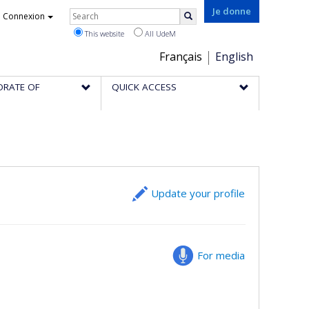
Rechercher
Je donne
Connexion
Search
This website
All UdeM
Choix
Français
English
de
ORATE OF
QUICK ACCESS
la
langue
Update your profile
For media