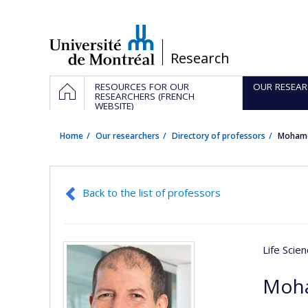
Passer
au
contenu
/
Research
Navigation
HOME
RESOURCES FOR OUR
OUR RESEAR
principale
RESEARCHERS (FRENCH
WEBSITE)
Home
Our researchers
Directory of professors
Mohame
Back to the list of professors
Life Scie
Moha