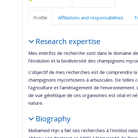
r
Profile
Affiliations and responsabilities
T
Profile
Research expertise
Mes intérêts de recherche sont dans le domaine de
l’évolution et la biodiversité des champignons myco
L’objectif de mes recherches est de comprendre la s
champignons mycorhiziens à arbuscules. De telles
l’agriculture et l’aménagement de l’environnement. 
de vue génétique de ces organismes est vital et néc
nature.
Biography
Mohamed Hijri a fait ses recherches à l'Institut nat
obtenu son doctorat en 1999 à l'Université de Bourg