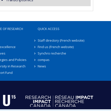
TE OF RESEARCH
QUICK ACCESS
Staff directory (French website)
 excellence
Find us (French website)
ives
Synchro recherche
egies and Policies
compas
rsity in Research
News
ort Fund