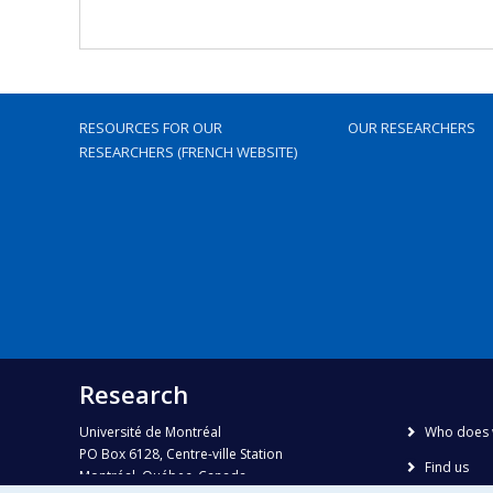
RESOURCES FOR OUR
OUR RESEARCHERS
RESEARCHERS (FRENCH WEBSITE)
Research
Université de Montréal
Who does 
PO Box 6128, Centre-ville Station
Find us
Montréal, Québec, Canada