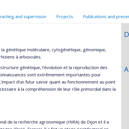
echerche
eaching and supervision
Projects
Publications and prese
D
 la génétique moléculaire, cytogénétique, génomique,
rhiziens à arbuscules.
A
tructure génétique, l’évolution et la reproduction des
 connaissances sont extrêmement importantes pour
L’impact d’un futur savoir quant au fonctionnement au point
essaire à la compréhension de leur rôle primordial dans la
ional de la recherche agronomique (INRA) de Dijon et il a
ogne (Dijon, France). Il a fait un stage postdoctoral en