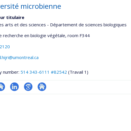
versité microbienne
ur titulaire
es arts et des sciences - Département de sciences biologiques
de recherche en biologie végétale
, room F344
-2120
hijri@umontreal.ca
y number:
514 343-6111 #82542
(Travail 1)
te
LinkedIn
Google
Autre
onnelle
eb
Scholar
site
,département,école)
e
web
unité
e