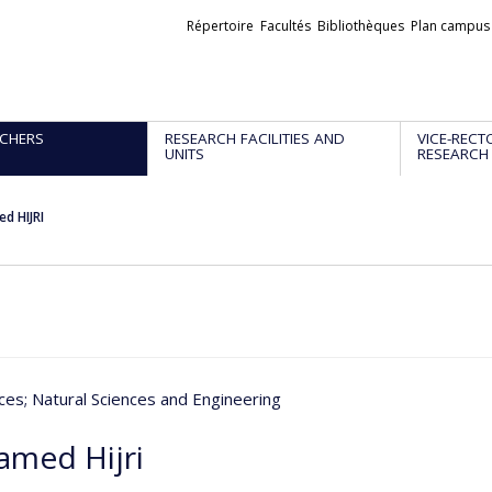
Liens
Répertoire
Facultés
Bibliothèques
Plan campus
externes
CHERS
RESEARCH FACILITIES AND
VICE-RECT
UNITS
RESEARCH
d HIJRI
nces
; Natural Sciences and Engineering
med Hijri