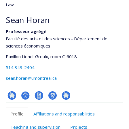
Law
Sean Horan
Professeur agrégé
Faculté des arts et des sciences - Département de
sciences économiques
Pavillon Lionel-Groulx
, room C-6018
514 343-2404
sean.horan@umontreal.ca
ResearchGate
Page
CV
Google
Autre
professionnelle
en
Scholar
site
Profile
Affiliations and responsabilities
(faculté,département,école)
anglais
web
Teaching and supervision
Projects