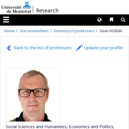
Passer
/
Research
au
contenu
Langues
Liens 
R
Menu
Home
Our researchers
Directory of professors
Sean HORAN
Back to the list of professors
Update your profile
Social Sciences and Humanities
; Economics and Politics
;