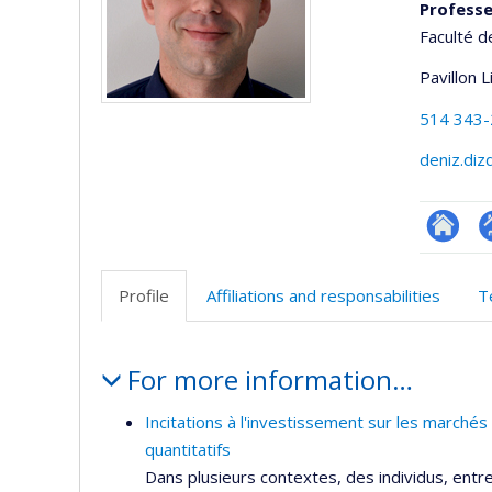
Profess
Faculté d
Pavillon 
514 343
deniz.di
Researc
P
p
Profile
Affiliations and responsabilities
T
(
Profile
For more information…
Incitations à l'investissement sur les marché
quantitatifs
Dans plusieurs contextes, des individus, entr