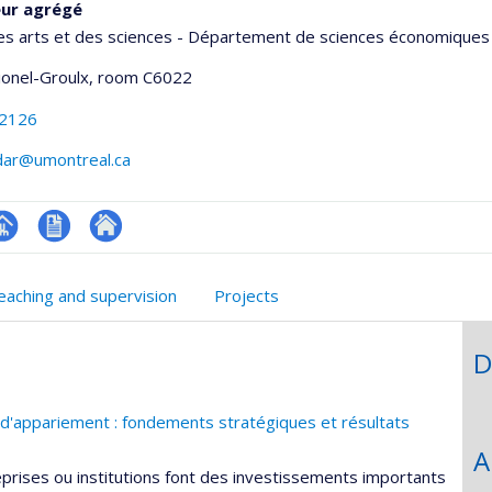
eur agrégé
es arts et des sciences - Département de sciences économiques
Lionel-Groulx
, room C6022
-2126
zdar@umontreal.ca
hGate
age
CV
Autre
rofessionnelle
en
site
eaching and supervision
Projects
faculté,département,école)
anglais
web
D
s d'appariement : fondements stratégiques et résultats
A
eprises ou institutions font des investissements importants