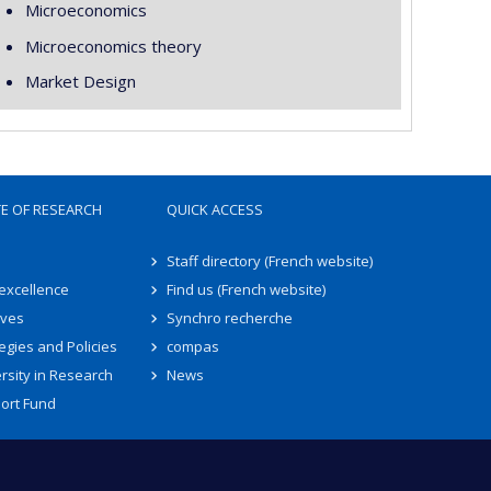
Microeconomics
Microeconomics theory
Market Design
TE OF RESEARCH
QUICK ACCESS
Staff directory (French website)
 excellence
Find us (French website)
ives
Synchro recherche
egies and Policies
compas
rsity in Research
News
ort Fund