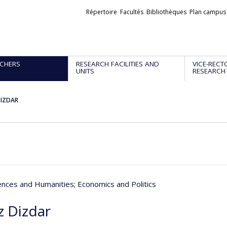
Liens
Répertoire
Facultés
Bibliothèques
Plan campus
externes
CHERS
RESEARCH FACILITIES AND
VICE-RECT
UNITS
RESEARCH
DIZDAR
iences and Humanities
; Economics and Politics
z Dizdar