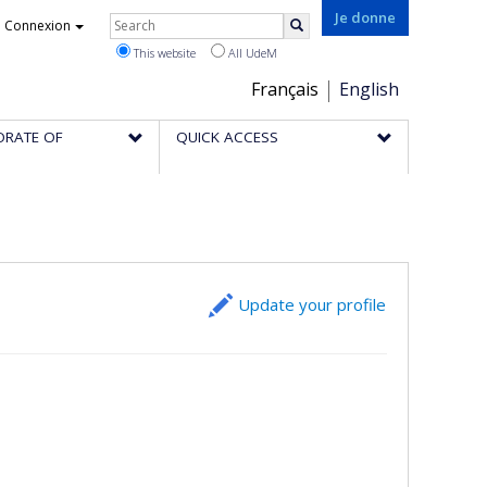
Rechercher
Je donne
Connexion
Search
This website
All UdeM
Choix
Français
English
de
ORATE OF
QUICK ACCESS
la
langue
Update your profile