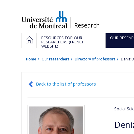
Passer
au
contenu
/
Research
Navigation
HOME
RESOURCES FOR OUR
OUR RESEAR
principale
RESEARCHERS (FRENCH
WEBSITE)
Home
Our researchers
Directory of professors
Deniz 
Back to the list of professors
Social Sc
Deni