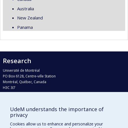
Australia
New Zealand
Panama
Research
Université de Montréal
PO Box 6128, Centre-ville Station
Montréal, Québec, Canada
H3C 3J7
Phone : 514 343-6111, #38492
E-mail :
recherche@umontreal.ca
UdeM understands the importance of
privacy
Who does what?
Find us
Cookies allow us to enhance and personalize your