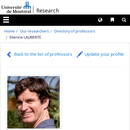
Passer
/
Research
au
contenu
Langues
Liens 
R
Menu
Home
Our researchers
Directory of professors
Etienne LALIBERTÉ
Back to the list of professors
Update your profile