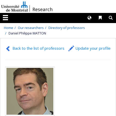
Passer
/
Research
au
contenu
Langues
Liens 
R
Menu
Home
Our researchers
Directory of professors
Daniel Philippe MATTON
Back to the list of professors
Update your profile