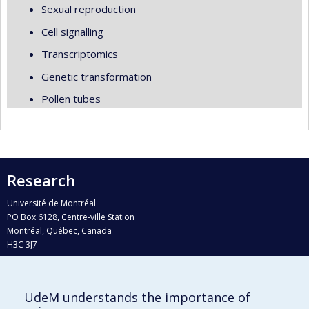
Sexual reproduction
Cell signalling
Transcriptomics
Genetic transformation
Pollen tubes
Research
Université de Montréal
PO Box 6128, Centre-ville Station
Montréal, Québec, Canada
H3C 3J7
Phone : 514 343-6111, #38492
E-mail :
recherche@umontreal.ca
UdeM understands the importance of
Who does what?