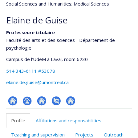
Social Sciences and Humanities
; Medical Sciences
Elaine de Guise
Professeure titulaire
Faculté des arts et des sciences - Département de
psychologie
Campus de l’UdeM à Laval
, room 6230
514 343-6111 #53078
elaine.de.guise@umontreal.ca
ResearchGate
Page
Site
PubMed
Autre
professionnelle
web
site
Profile
Affiliations and responsabilities
(faculté,département,école)
de
web
l’unité
Teaching and supervision
Projects
Outreach