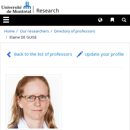
Passer
/
Research
au
contenu
Langues
Liens 
R
Menu
Home
Our researchers
Directory of professors
Elaine DE GUISE
Back to the list of professors
Update your profile