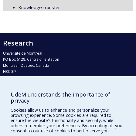
Knowledge transfer
Research
Université de Montréal
PO Box 6128, Centre-ville Station
Montréal, Québec, Canada
H3C 3J7
Phone : 514 343-6111, #38492
E-mail :
recherche@umontreal.ca
UdeM understands the importance of
Who does what?
privacy
Find us
Cookies allow us to enhance and personalize your
browsing experience. Some cookies are required to
Site map
ensure the website’s functionality and security, while
others remember your preferences. By accepting all, you
Accessibility
consent to our use of cookies to better serve you.