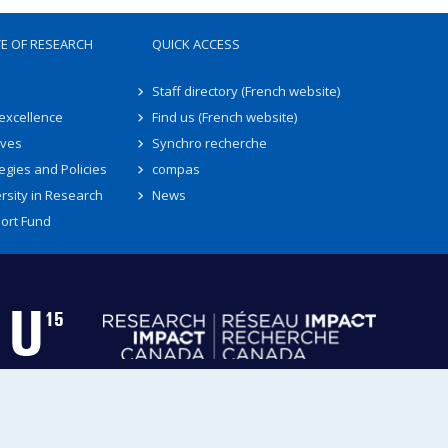
TE OF RESEARCH
QUICK ACCESS
Staff directory (French website)
 excellence
Find us (French website)
ives
Synchro recherche
egies and Policies
compas
rsity in Research
News
ort Fund