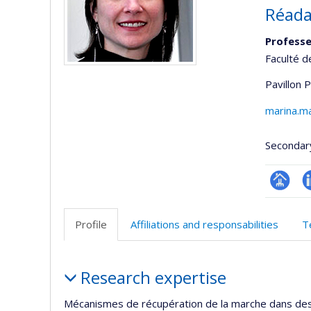
Réada
Professe
Faculté 
Pavillon 
marina.m
Secondar
Page
L
professi
Profile
Affiliations and responsabilities
T
(faculté
Profile
Research expertise
Mécanismes de récupération de la marche dans des