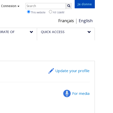
Rechercher
Je donne
Connexion
Search
This website
All UdeM
Choix
Français
English
de
ORATE OF
QUICK ACCESS
la
langue
Update your profile
For media