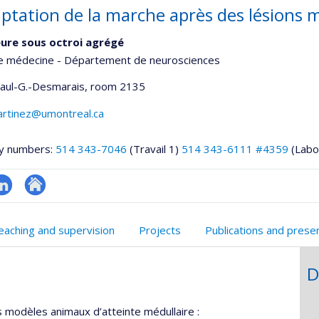
ptation de la marche après des lésions m
ure sous octroi agrégé
de médecine - Département de neurosciences
Paul-G.-Desmarais
, room 2135
artinez@umontreal.ca
y numbers:
514 343-7046
(Travail 1)
514 343-6111 #4359
(Labo
inkedIn
Autre
onnelle
site
eaching and supervision
Projects
Publications and prese
,département,école)
web
D
 modèles animaux d’atteinte médullaire :