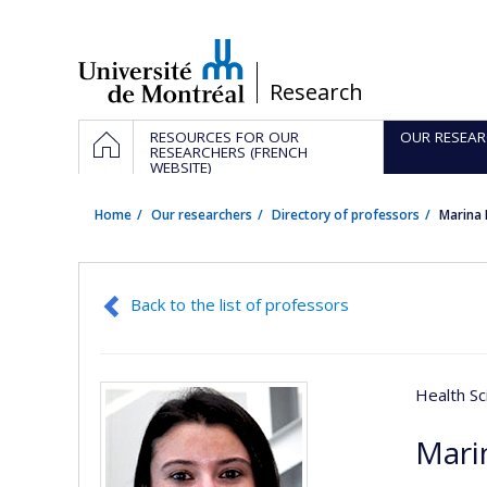
Passer
au
contenu
/
Research
Navigation
HOME
RESOURCES FOR OUR
OUR RESEAR
principale
RESEARCHERS (FRENCH
WEBSITE)
Home
Our researchers
Directory of professors
Marina
Back to the list of professors
Health Sc
Mari