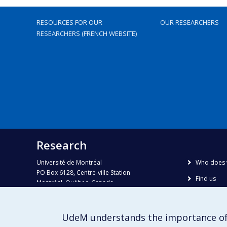
RESOURCES FOR OUR
OUR RESEARCHERS
RESEARCHERS (FRENCH WEBSITE)
Research
Université de Montréal
Who does 
PO Box 6128, Centre-ville Station
Find us
Montréal, Québec, Canada
H3C 3J7
Site map
Accessibili
Phone : 514 343-6111, #38492
UdeM understands the importance of
E-mail :
recherche@umontreal.ca