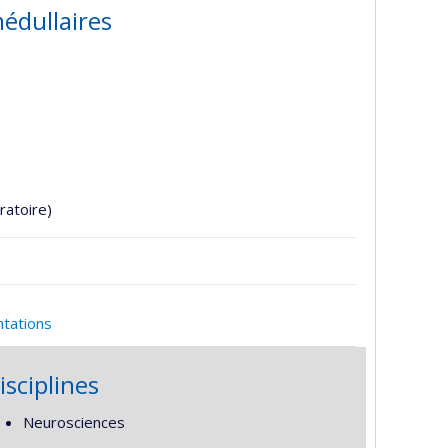
édullaires
ratoire)
ntations
isciplines
Neurosciences