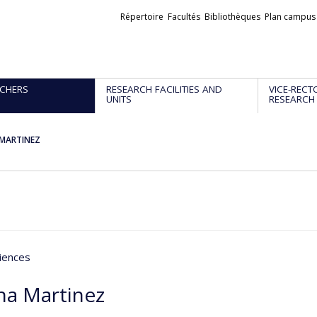
Liens
Répertoire
Facultés
Bibliothèques
Plan campus
externes
CHERS
RESEARCH FACILITIES AND
VICE-RECT
UNITS
RESEARCH
 MARTINEZ
iences
na Martinez