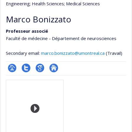
Engineering
; Health Sciences
; Medical Sciences
Marco Bonizzato
Professeur associé
Faculté de médecine - Département de neurosciences
Secondary email:
marco.bonizzato@umontreal.ca
(Travail)
Page
Compte
Google
Autre
Media
professionnelle
Twitter
Scholar
site
(faculté,département,école)
web