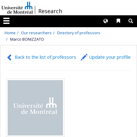
Passer
/
Research
au
contenu
Langues
Liens 
R
Menu
Home
Our researchers
Directory of professors
Marco BONIZZATO
Back to the list of professors
Update your profile