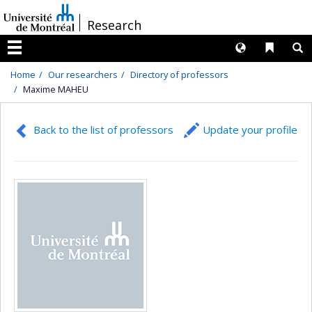
Passer
/
Research
au
contenu
Langues
Liens 
R
Menu
Home
Our researchers
Directory of professors
Maxime MAHEU
Back to the list of professors
Update your profile