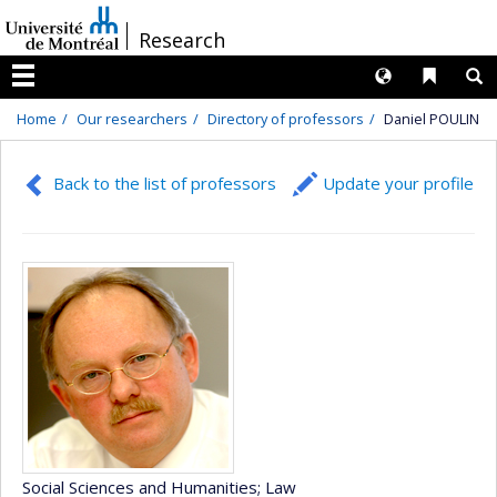
Passer
/
Research
au
contenu
Langues
Liens 
R
Menu
Home
Our researchers
Directory of professors
Daniel POULIN
Back to the list of professors
Update your profile
Social Sciences and Humanities
; Law