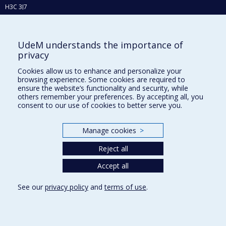
H3C 3J7
Phone : 514 343-6111, #38492
E-mail :
recherche@umontreal.ca
UdeM understands the importance of
Who does what?
privacy
Find us
Cookies allow us to enhance and personalize your
browsing experience. Some cookies are required to
Site map
ensure the website’s functionality and security, while
others remember your preferences. By accepting all, you
Accessibility
consent to our use of cookies to better serve you.
Manage cookies
>
Reject all
Accept all
See our
privacy policy
and
terms of use
.
Privacy
Terms of use
Cookie Settings