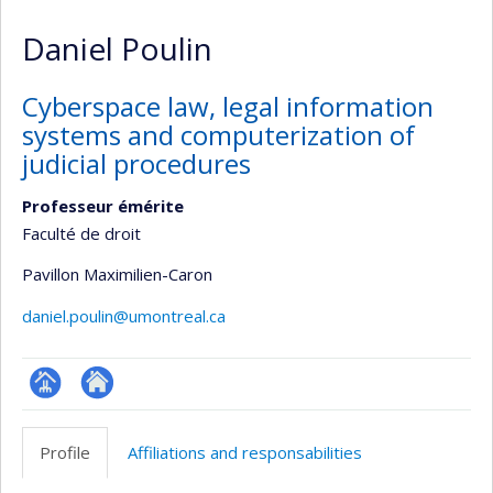
Daniel Poulin
Cyberspace law, legal information
systems and computerization of
judicial procedures
Professeur émérite
Faculté de droit
Pavillon Maximilien-Caron
daniel.poulin@umontreal.ca
Page
Autre
professionnelle
site
Profile
Affiliations and responsabilities
(faculté,département,école)
web